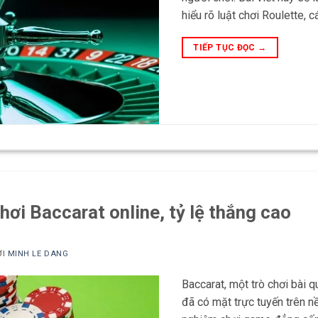
hiểu rõ luật chơi Roulette, c
TIẾP TỤC ĐỌC
→
ơi Baccarat online, tỷ lệ thắng cao
ỞI
MINH LE DANG
Baccarat, một trò chơi bài qu
đã có mặt trực tuyến trên n