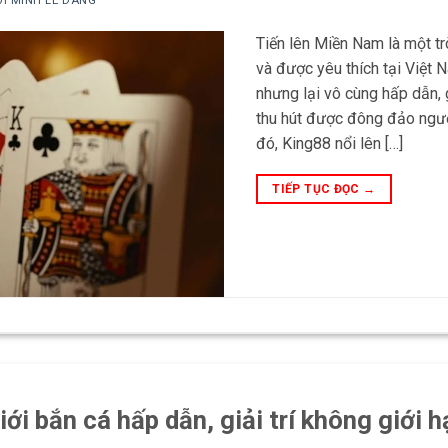
ỞI
MINH LE DANG
Tiến lên Miền Nam là một tr
và được yêu thích tại Việt N
nhưng lại vô cùng hấp dẫn, 
thu hút được đông đảo người
đó, King88 nổi lên […]
TIẾP TỤC ĐỌC
→
ới bắn cá hấp dẫn, giải trí không giới h