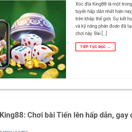
Xóc đĩa King88 là một trong
tuyến hấp dẫn nhất hiện nay,
trên khắp thế giới. Sự kết 
và kỹ năng phán đoán đã tạo
chơi này. Bài […]
TIẾP TỤC ĐỌC
→
ing88: Chơi bài Tiến lên hấp dẫn, gay 