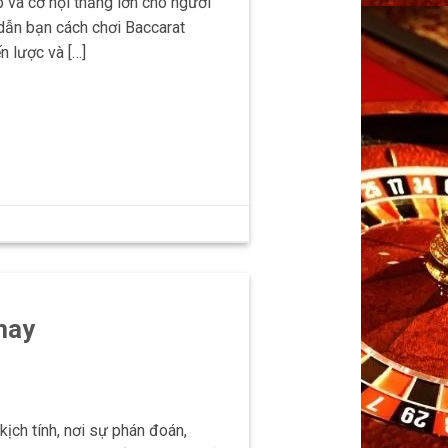
và cơ hội thắng lớn cho người
 dẫn bạn cách chơi Baccarat
n lược và […]
may
ịch tính, nơi sự phán đoán,