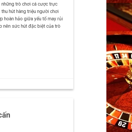
 những trò chơi cá cược trực
 thu hút hàng triệu người chơi
hợp hoàn hảo giữa yếu tố may rủi
 nên sức hút đặc biệt của trò
cấn