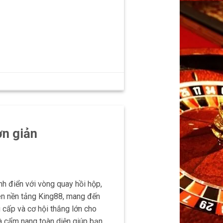
ơn giản
inh điển với vòng quay hồi hộp,
rên nền tảng King88, mang đến
 cấp và cơ hội thắng lớn cho
 là cẩm nang toàn diện giúp bạn