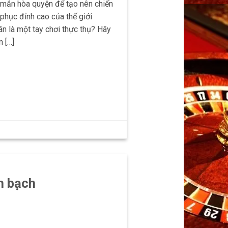
 mắn hòa quyện để tạo nên chiến
phục đỉnh cao của thế giới
n là một tay chơi thực thụ? Hãy
 […]
h bạch