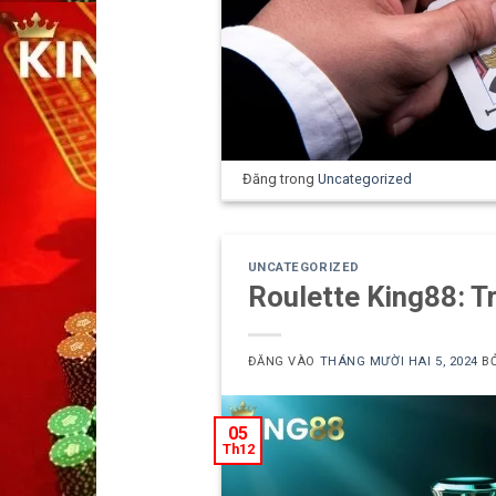
Đăng trong
Uncategorized
UNCATEGORIZED
Roulette King88: T
ĐĂNG VÀO
THÁNG MƯỜI HAI 5, 2024
B
05
Th12