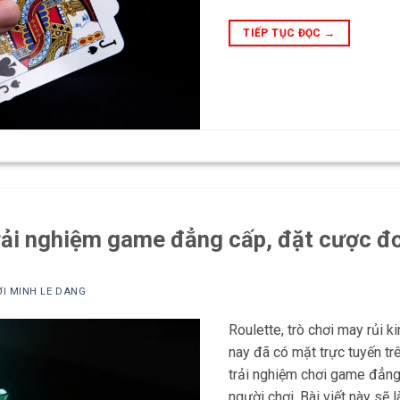
TIẾP TỤC ĐỌC
→
rải nghiệm game đẳng cấp, đặt cược đ
ỞI
MINH LE DANG
Roulette, trò chơi may rủi k
nay đã có mặt trực tuyến t
trải nghiệm chơi game đẳng
người chơi. Bài viết này sẽ