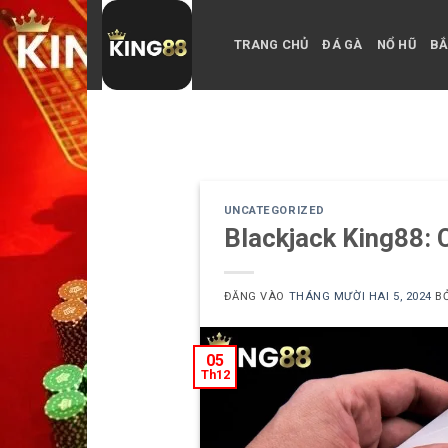
Bỏ
qua
TRANG CHỦ
ĐÁ GÀ
NỔ HŨ
BẮ
nội
dung
UNCATEGORIZED
Blackjack King88: 
ĐĂNG VÀO
THÁNG MƯỜI HAI 5, 2024
B
05
Th12