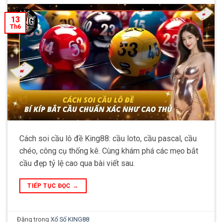
13
Th6
Cách soi cầu lô đề King88: cầu loto, cầu pascal, cầu
chéo, công cụ thống kê. Cùng khám phá các mẹo bắt
cầu đẹp tỷ lệ cao qua bài viết sau.
TIẾP TỤC ĐỌC
→
Đăng trong
Xổ Số KING88