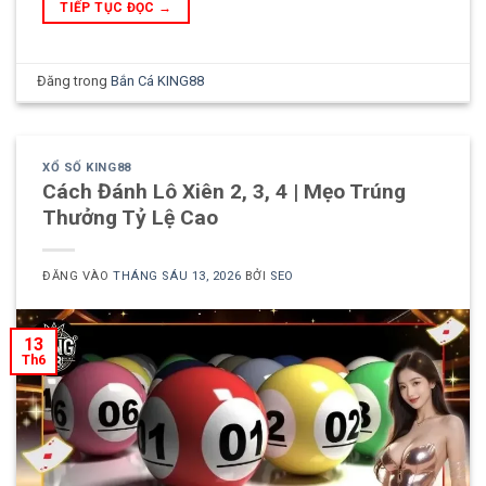
TIẾP TỤC ĐỌC
→
Đăng trong
Bắn Cá KING88
XỔ SỐ KING88
Cách Đánh Lô Xiên 2, 3, 4 | Mẹo Trúng
Thưởng Tỷ Lệ Cao
ĐĂNG VÀO
THÁNG SÁU 13, 2026
BỞI
SEO
13
Th6