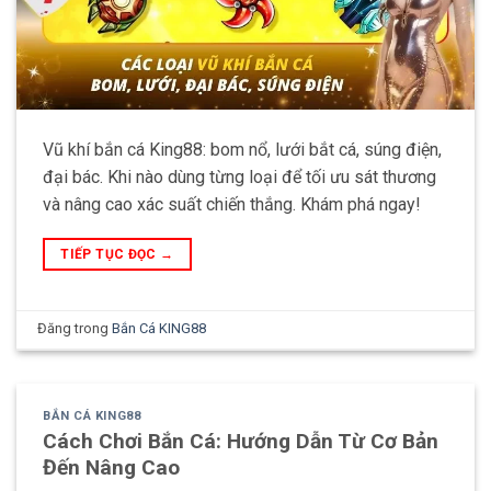
Vũ khí bắn cá King88: bom nổ, lưới bắt cá, súng điện,
đại bác. Khi nào dùng từng loại để tối ưu sát thương
và nâng cao xác suất chiến thắng. Khám phá ngay!
TIẾP TỤC ĐỌC
→
Đăng trong
Bắn Cá KING88
BẮN CÁ KING88
Cách Chơi Bắn Cá: Hướng Dẫn Từ Cơ Bản
Đến Nâng Cao