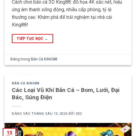
Cách chơi bắn cá 3D King88: đồ họa 4K sắc nét, hiệu
ứng âm thanh sống động, nhiều cấp phòng, tỷ lệ
thưởng cao. Khám phá để trải nghiệm tại nhà cái
King88!
TIẾP TỤC ĐỌC
→
Đăng trong
Bắn Cá KING88
BẮN CÁ KING88
Các Loại Vũ Khí Bắn Cá – Bom, Lưới, Đại
Bác, Súng Điện
ĐĂNG VÀO
THÁNG SÁU 13, 2026
BỞI
SEO
13