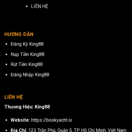
LIÊN HỆ
HƯỚNG DẪN
Đăng Ký King88
Nạp Tiền King88
Rút Tiền King88
Đăng Nhập King88
LIÊN HỆ
Thương Hiệu:
King88
Website:
https://bookyacht.io
Địa Chỉ:
123 Trần Phú, Quận 5, TP. Hồ Chí Minh, Việt Nam