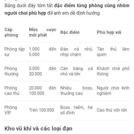
Bảng dưới đây tóm tắt
đặc điểm từng phòng cùng nhóm
người chơi phù hợp
để anh em dễ định hướng:
Cấp
Mức cược
Đặc điểm
Phù hợp với
phòng
mỗi phát
Phòng tập
1.000 đến
Đàn cá nhỏ,
Tân thủ làm
sự
5.000
nhịp chậm
quen
Phòng
5.000 đến
Cân bằng cá
Khách chơi phổ
thường
20.000
nhỏ và lớn
thông
Phòng
20.000 đến
Nhiều boss,
Người chơi kinh
cao thủ
100.000
thưởng cao
nghiệm
Phòng
Boss hiếm, hệ
Trên 100.000
Cao thủ vốn lớn
VIP
số đỉnh
Kho vũ khí và các loại đạn