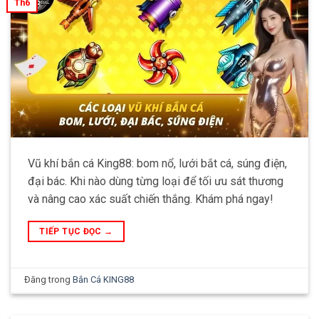
Th6
Vũ khí bắn cá King88: bom nổ, lưới bắt cá, súng điện,
đại bác. Khi nào dùng từng loại để tối ưu sát thương
và nâng cao xác suất chiến thắng. Khám phá ngay!
TIẾP TỤC ĐỌC
→
Đăng trong
Bắn Cá KING88