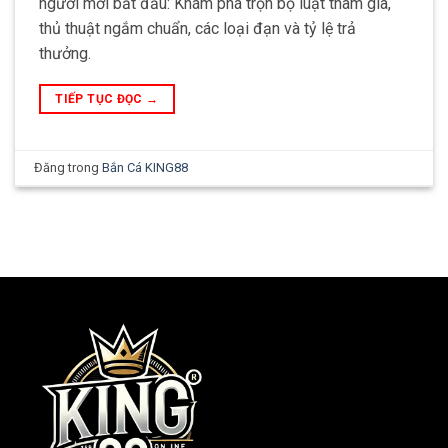
người mới bắt đầu: Khám phá trọn bộ luật tham gia,
thủ thuật ngắm chuẩn, các loại đạn và tỷ lệ trả
thưởng.
TIẾP TỤC ĐỌC
→
Đăng trong
Bắn Cá KING88