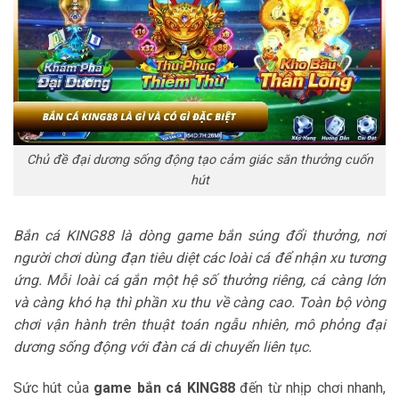
Chủ đề đại dương sống động tạo cảm giác săn thưởng cuốn
hút
Bắn cá KING88 là dòng game bắn súng đổi thưởng, nơi
người chơi dùng đạn tiêu diệt các loài cá để nhận xu tương
ứng. Mỗi loài cá gắn một hệ số thưởng riêng, cá càng lớn
và càng khó hạ thì phần xu thu về càng cao. Toàn bộ vòng
chơi vận hành trên thuật toán ngẫu nhiên, mô phỏng đại
dương sống động với đàn cá di chuyển liên tục.
Sức hút của
game bắn cá KING88
đến từ nhịp chơi nhanh,