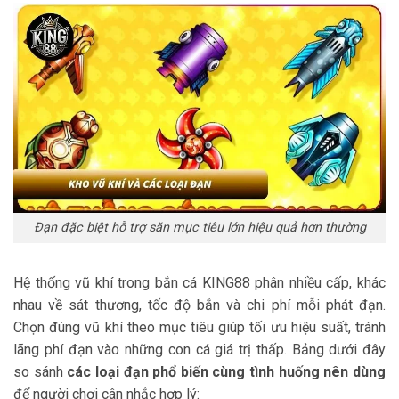
Đạn đặc biệt hỗ trợ săn mục tiêu lớn hiệu quả hơn thường
Hệ thống vũ khí trong bắn cá KING88 phân nhiều cấp, khác
nhau về sát thương, tốc độ bắn và chi phí mỗi phát đạn.
Chọn đúng vũ khí theo mục tiêu giúp tối ưu hiệu suất, tránh
lãng phí đạn vào những con cá giá trị thấp. Bảng dưới đây
so sánh
các loại đạn phổ biến cùng tình huống nên dùng
để người chơi cân nhắc hợp lý: