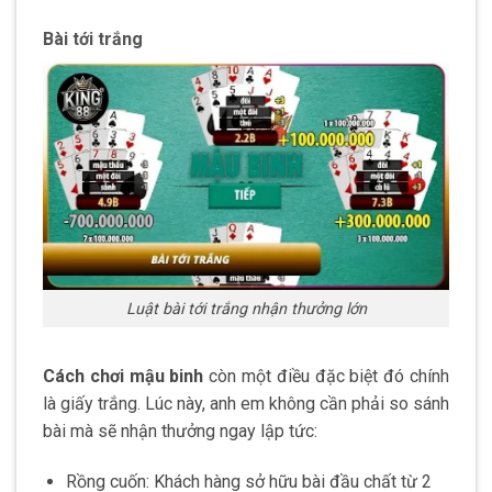
Bài tới trắng
Luật bài tới trắng nhận thưởng lớn
Cách chơi mậu binh
còn một điều đặc biệt đó chính
là giấy trắng. Lúc này, anh em không cần phải so sánh
bài mà sẽ nhận thưởng ngay lập tức:
Rồng cuốn: Khách hàng sở hữu bài đầu chất từ 2