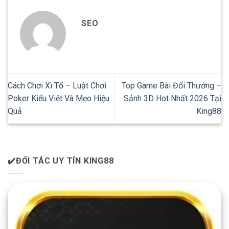
SEO
Cách Chơi Xì Tố – Luật Chơi
Top Game Bài Đổi Thưởng –
Poker Kiểu Việt Và Mẹo Hiệu
Sảnh 3D Hot Nhất 2026 Tại
Quả
King88
✔️ĐỐI TÁC UY TÍN KING88