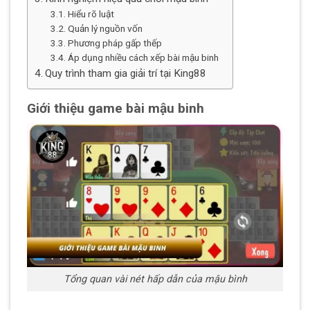
Hiểu rõ luật
Quản lý nguồn vốn
Phương pháp gấp thếp
Áp dụng nhiều cách xếp bài mậu binh
Quy trình tham gia giải trí tại King88
Giới thiệu game bài mậu binh
Tổng quan vài nét hấp dẫn của mậu bình