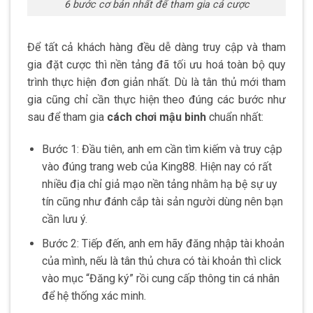
6 bước cơ bản nhất để tham gia cá cược
Để tất cả khách hàng đều dễ dàng truy cập và tham
gia đặt cược thì nền tảng đã tối ưu hoá toàn bộ quy
trình thực hiện đơn giản nhất. Dù là tân thủ mới tham
gia cũng chỉ cần thực hiện theo đúng các bước như
sau để tham gia
cách chơi mậu binh
chuẩn nhất:
Bước 1: Đầu tiên, anh em cần tìm kiếm và truy cập
vào đúng trang web của King88. Hiện nay có rất
nhiều địa chỉ giả mạo nền tảng nhằm hạ bệ sự uy
tín cũng như đánh cắp tài sản người dùng nên bạn
cần lưu ý.
Bước 2: Tiếp đến, anh em hãy đăng nhập tài khoản
của mình, nếu là tân thủ chưa có tài khoản thì click
vào mục “Đăng ký” rồi cung cấp thông tin cá nhân
để hệ thống xác minh.