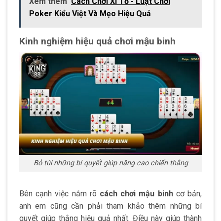
Xem thêm
Cách Chơi Xì Tố - Luật Chơi
Poker Kiểu Việt Và Mẹo Hiệu Quả
Kinh nghiệm hiệu quả chơi mậu binh
Bỏ túi những bí quyết giúp nâng cao chiến thắng
Bên cạnh việc nắm rõ
cách chơi mậu binh
cơ bản,
anh em cũng cần phải tham khảo thêm những bí
quyết giúp thắng hiệu quả nhất. Điều này giúp thành