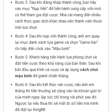
Bước 3: Sau khi đăng nhập thành công, bạn hãy
vào mục “Nạp tiền” để tiến hành cung cấp vốn mới
có thể tham gia đặt cược. Nhà cái mang đến nhiều
cách thức giao dịch khác nhau nên thành viên thoải
mái lựa chọn.
Bước 4: Sau khi nạp vốn thành công, anh em quay
lại mục danh sách tựa game và chọn “Game bài”
rồi tiếp đến click vào “Mậu binh”.
Bước 5: Khách hàng tiến hành lựa phòng chơi và
đặt tiền cược theo khả năng của bản thân. Sau khi
bắt đầu quá trình cá cược và áp dụng
cách chơi
mậu binh
để giành chiến thắng.
Bước 6: Sau khi kết thúc ván cược, nếu anh em
thắng thì tiền thưởng sẽ cộng vào tài khoản giải trí
của mình ngay lập tức chỉ trong vài phút sau đó.
Ngược lại nếu thua thì sẽ mất đi số tiền mà mình
đã đặt tại King88.