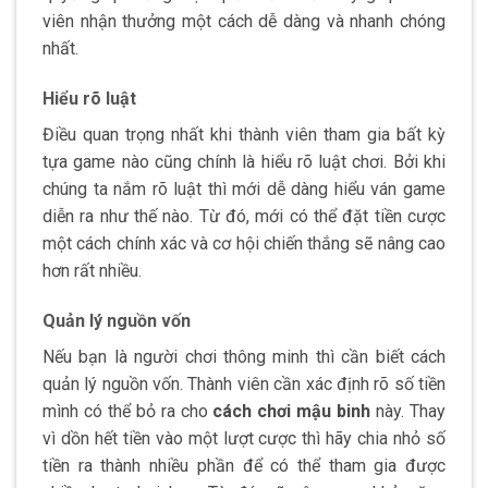
viên nhận thưởng một cách dễ dàng và nhanh chóng
nhất.
Hiểu rõ luật
Điều quan trọng nhất khi thành viên tham gia bất kỳ
tựa game nào cũng chính là hiểu rõ luật chơi. Bởi khi
chúng ta nắm rõ luật thì mới dễ dàng hiểu ván game
diễn ra như thế nào. Từ đó, mới có thể đặt tiền cược
một cách chính xác và cơ hội chiến thắng sẽ nâng cao
hơn rất nhiều.
Quản lý nguồn vốn
Nếu bạn là người chơi thông minh thì cần biết cách
quản lý nguồn vốn. Thành viên cần xác định rõ số tiền
mình có thể bỏ ra cho
cách chơi mậu binh
này. Thay
vì dồn hết tiền vào một lượt cược thì hãy chia nhỏ số
tiền ra thành nhiều phần để có thể tham gia được