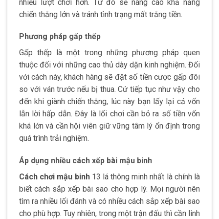
nhiều lượt chơi hơn. Từ đó sẽ nâng cao khả năng
chiến thắng lớn và tránh tình trạng mất trắng tiền.
Phương pháp gấp thếp
Gấp thếp là một trong những phương pháp quen
thuộc đối với những cao thủ dày dặn kinh nghiệm. Đối
với cách này, khách hàng sẽ đặt số tiền cược gấp đôi
so với ván trước nếu bị thua. Cứ tiếp tục như vậy cho
đến khi giành chiến thắng, lúc này bạn lấy lại cả vốn
lẫn lời hấp dẫn. Đây là lối chơi cần bỏ ra số tiền vốn
khá lớn và cần hội viên giữ vững tâm lý ổn định trong
quá trình trải nghiệm.
Áp dụng nhiều cách xếp bài mậu binh
Cách chơi mậu binh
13 lá thông minh nhất là chính là
biết cách sắp xếp bài sao cho hợp lý. Mọi người nên
tìm ra nhiều lối đánh và có nhiều cách sắp xếp bài sao
cho phù hợp. Tuy nhiên, trong một trận đấu thì cần linh