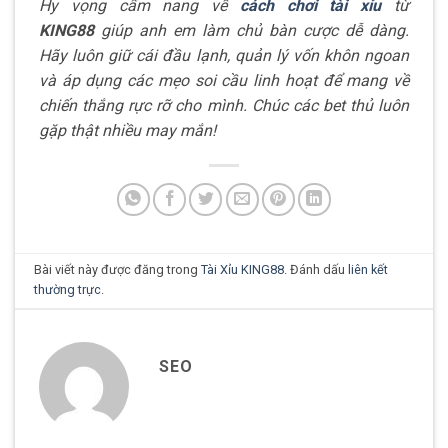
Hy vọng cẩm nang về
cách chơi tài xỉu
từ
KING88
giúp anh em làm chủ bàn cược dễ dàng.
Hãy luôn giữ cái đầu lạnh, quản lý vốn khôn ngoan
và áp dụng các mẹo soi cầu linh hoạt để mang về
chiến thắng rực rỡ cho mình. Chúc các bet thủ luôn
gặp thật nhiều may mắn!
Bài viết này được đăng trong
Tài Xỉu KING88
. Đánh dấu
liên kết
thường trực
.
SEO