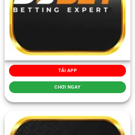
TẢI APP
CHƠI NGAY