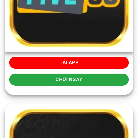
TẢI APP
CHƠI NGAY