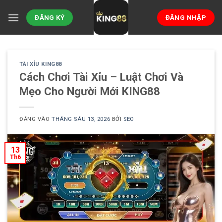
Bỏ
ĐĂNG KÝ
ĐĂNG NHẬP
qua
nội
dung
TÀI XỈU KING88
Cách Chơi Tài Xỉu – Luật Chơi Và
Mẹo Cho Người Mới KING88
ĐĂNG VÀO
THÁNG SÁU 13, 2026
BỞI
SEO
13
Th6