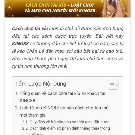
Cách chơi tài xỉu
luôn là chủ đề được săn đón hàng
đầu tại các sảnh cược trực tuyến. Bài viết này
KING88
sẽ hướng dẫn chi tiết từ luật cơ bản, các tỷ
lệ kèo Chẵn Lẻ đến mẹo soi cầu bất bại từ cao thủ.
Hãy cùng khám phá
ngay
để làm chủ bàn cược và
tự tin rinh thưởng lớn nhé!
Tóm Lược Nội Dung
Tổng quan về cách chơi tài xỉu ăn khách tại
KING88
Luật tài xỉu KING88 cơ bản dành cho tân thủ
mới tham gia
Quy định về bộ công cụ và thời gian đặt cược
Cách tính điểm số phân định thắng thua trong
mỗi ván