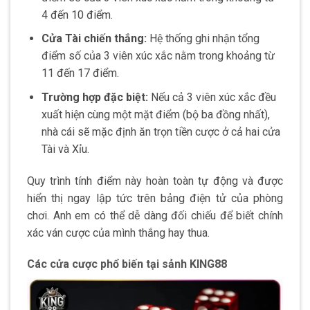
4 đến 10 điểm.
Cửa Tài chiến thắng:
Hệ thống ghi nhận tổng
điểm số của 3 viên xúc xắc nằm trong khoảng từ
11 đến 17 điểm.
Trường hợp đặc biệt:
Nếu cả 3 viên xúc xắc đều
xuất hiện cùng một mặt điểm (bộ ba đồng nhất),
nhà cái sẽ mặc định ăn trọn tiền cược ở cả hai cửa
Tài và Xỉu.
Quy trình tính điểm này hoàn toàn tự động và được
hiển thị ngay lập tức trên bảng điện tử của phòng
chơi. Anh em có thể dễ dàng đối chiếu để biết chính
xác ván cược của mình thắng hay thua.
Các cửa cược phổ biến tại sảnh KING88