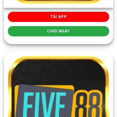
TẢI APP
CHƠI NGAY