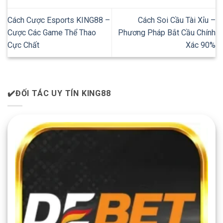
Cách Cược Esports KING88 –
Cách Soi Cầu Tài Xỉu –
Cược Các Game Thể Thao
Phương Pháp Bắt Cầu Chính
Cực Chất
Xác 90%
✔️ĐỐI TÁC UY TÍN KING88