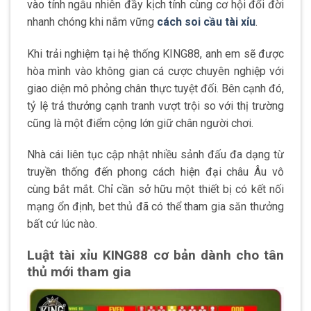
vào tính ngẫu nhiên đầy kịch tính cùng cơ hội đổi đời
nhanh chóng khi nắm vững
cách soi cầu tài xỉu
.
Khi trải nghiệm tại hệ thống KING88, anh em sẽ được
hòa mình vào không gian cá cược chuyên nghiệp với
giao diện mô phỏng chân thực tuyệt đối. Bên cạnh đó,
tỷ lệ trả thưởng cạnh tranh vượt trội so với thị trường
cũng là một điểm cộng lớn giữ chân người chơi.
Nhà cái liên tục cập nhật nhiều sảnh đấu đa dạng từ
truyền thống đến phong cách hiện đại châu Âu vô
cùng bắt mắt. Chỉ cần sở hữu một thiết bị có kết nối
mạng ổn định, bet thủ đã có thể tham gia săn thưởng
bất cứ lúc nào.
Luật tài xỉu KING88 cơ bản dành cho tân
thủ mới tham gia