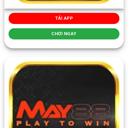
TẢI APP
CHƠI NGAY