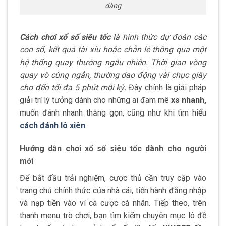
dàng
Cách chơi xổ số siêu tốc
là hình thức dự đoán các
con số, kết quả tài xỉu hoặc chẵn lẻ thông qua một
hệ thống quay thưởng ngẫu nhiên. Thời gian vòng
quay vô cùng ngắn, thường dao động vài chục giây
cho đến tối đa 5 phút mỗi kỳ.
Đây chính là giải pháp
giải trí lý tưởng dành cho những ai đam mê
xs nhanh,
muốn đánh nhanh thắng gọn, cũng như khi tìm hiểu
cách đánh lô xiên
.
Hướng dẫn chơi xổ số siêu tốc dành cho người
mới
Để bắt đầu trải nghiệm, cược thủ cần truy cập vào
trang chủ chính thức của nhà cái, tiến hành đăng nhập
và nạp tiền vào ví cá cược cá nhân. Tiếp theo, trên
thanh menu trò chơi, bạn tìm kiếm chuyên mục lô đề