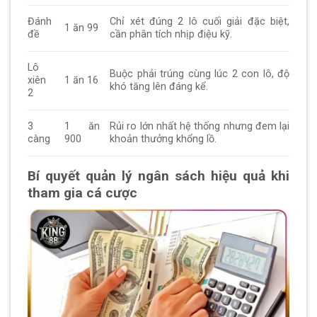
Đánh
Chỉ xét đúng 2 lô cuối giải đặc biệt,
1 ăn 99
đề
cần phân tích nhịp điệu kỹ.
Lô
Buộc phải trúng cùng lúc 2 con lô, độ
xiên
1 ăn 16
khó tăng lên đáng kể.
2
3
1 ăn
Rủi ro lớn nhất hệ thống nhưng đem lại
càng
900
khoản thưởng khổng lồ.
Bí quyết quản lý ngân sách hiệu quả khi
tham gia cá cược