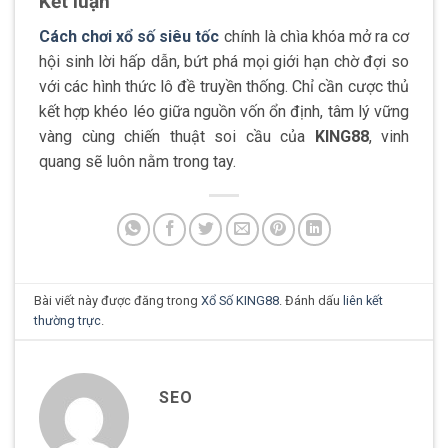
Kết luận
Cách chơi xổ số siêu tốc
chính là chìa khóa mở ra cơ
hội sinh lời hấp dẫn, bứt phá mọi giới hạn chờ đợi so
với các hình thức lô đề truyền thống. Chỉ cần cược thủ
kết hợp khéo léo giữa nguồn vốn ổn định, tâm lý vững
vàng cùng chiến thuật soi cầu của
KING88
, vinh
quang sẽ luôn nằm trong tay.
Bài viết này được đăng trong
Xổ Số KING88
. Đánh dấu
liên kết
thường trực
.
SEO