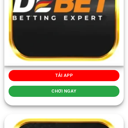
TẢI APP
CHƠI NGAY