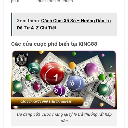
phút
thuật toán lô chuẩn.
Xem thêm
Cách Chơi Xổ Số – Hướng Dẫn Lô
Đề Từ A-Z Chi Tiết
Các cửa cược phổ biến tại KING88
Đa dạng cửa cược mang lại tỷ lệ trả thưởng rất hấp
dẫn