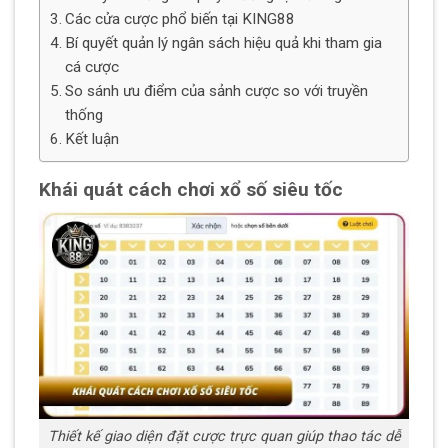
Các cửa cược phổ biến tại KING88
Bí quyết quản lý ngân sách hiệu quả khi tham gia
cá cược
So sánh ưu điểm của sảnh cược so với truyền
thống
Kết luận
Khái quát cách chơi xổ số siêu tốc
Thiết kế giao diện đặt cược trực quan giúp thao tác dễ