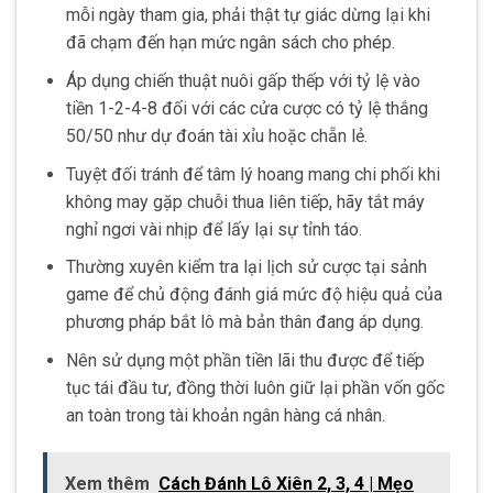
mỗi ngày tham gia, phải thật tự giác dừng lại khi
đã chạm đến hạn mức ngân sách cho phép.
Áp dụng chiến thuật nuôi gấp thếp với tỷ lệ vào
tiền 1-2-4-8 đối với các cửa cược có tỷ lệ thắng
50/50 như dự đoán tài xỉu hoặc chẵn lẻ.
Tuyệt đối tránh để tâm lý hoang mang chi phối khi
không may gặp chuỗi thua liên tiếp, hãy tắt máy
nghỉ ngơi vài nhịp để lấy lại sự tỉnh táo.
Thường xuyên kiểm tra lại lịch sử cược tại sảnh
game để chủ động đánh giá mức độ hiệu quả của
phương pháp bắt lô mà bản thân đang áp dụng.
Nên sử dụng một phần tiền lãi thu được để tiếp
tục tái đầu tư, đồng thời luôn giữ lại phần vốn gốc
an toàn trong tài khoản ngân hàng cá nhân.
Xem thêm
Cách Đánh Lô Xiên 2, 3, 4 | Mẹo