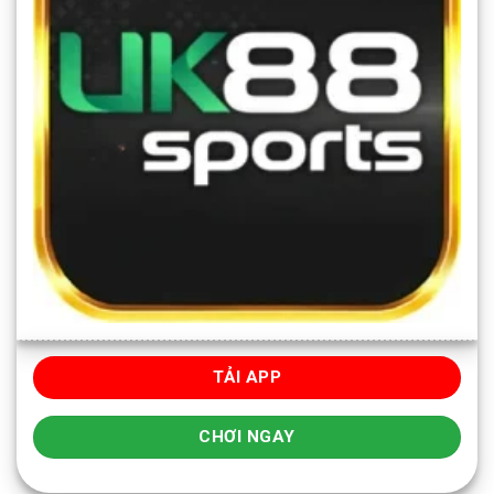
TẢI APP
CHƠI NGAY