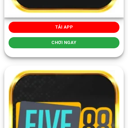
TẢI APP
CHƠI NGAY