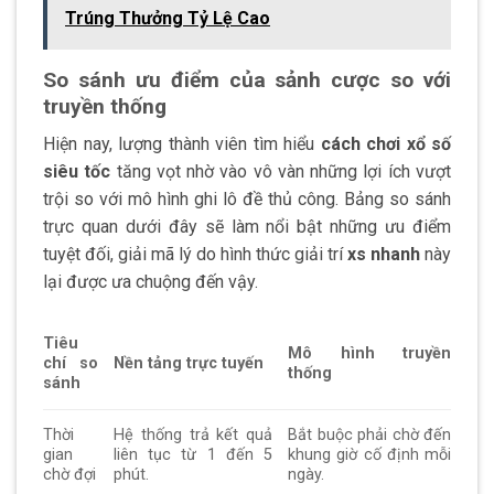
Trúng Thưởng Tỷ Lệ Cao
So sánh ưu điểm của sảnh cược so với
truyền thống
Hiện nay, lượng thành viên tìm hiểu
cách chơi xổ số
siêu tốc
tăng vọt nhờ vào vô vàn những lợi ích vượt
trội so với mô hình ghi lô đề thủ công. Bảng so sánh
trực quan dưới đây sẽ làm nổi bật những ưu điểm
tuyệt đối, giải mã lý do hình thức giải trí
xs nhanh
này
lại được ưa chuộng đến vậy.
Tiêu
Mô hình truyền
chí so
Nền tảng trực tuyến
thống
sánh
Thời
Hệ thống trả kết quả
Bắt buộc phải chờ đến
gian
liên tục từ 1 đến 5
khung giờ cố định mỗi
chờ đợi
phút.
ngày.