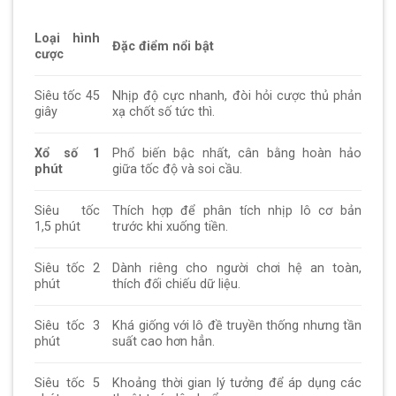
Loại hình
Đặc điểm nổi bật
cược
Siêu tốc 45
Nhịp độ cực nhanh, đòi hỏi cược thủ phản
giây
xạ chốt số tức thì.
Xổ số 1
Phổ biến bậc nhất, cân bằng hoàn hảo
phút
giữa tốc độ và soi cầu.
Siêu tốc
Thích hợp để phân tích nhịp lô cơ bản
1,5 phút
trước khi xuống tiền.
Siêu tốc 2
Dành riêng cho người chơi hệ an toàn,
phút
thích đối chiếu dữ liệu.
Siêu tốc 3
Khá giống với lô đề truyền thống nhưng tần
phút
suất cao hơn hẳn.
Siêu tốc 5
Khoảng thời gian lý tưởng để áp dụng các