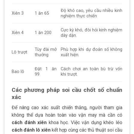
Độ khó cao, yêu cầu nhiều kinh
Xiên 3
1 ăn 65
nghiệm thực chiến
Cực kỳ khó, đòi hỏi kinh nghiệm
Xiên 4
1 ăn 200
dày dặn.
Tùy đài mở
Phù hợp khi dự đoán số không
Lô trượt
thưởng
xuất hiện.
Đặt 1 ăn
Cách chơi an toàn bù trừ vốn
Bao lô
99
khi trượt.
Các phương pháp soi cầu chốt sổ chuẩn
xác
Để nâng cao xác suất chiến thắng, người tham gia
không thể dựa hoàn toàn vào vận may mà cần có
cách đánh xiên
khoa học. Việc vận dụng khéo léo
cách đánh lô xiên
kết hợp cùng các thủ thuật soi cầu