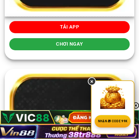
TẢI APP
CHƠI NGAY
×
NHẬN 🎁 CODE 99K