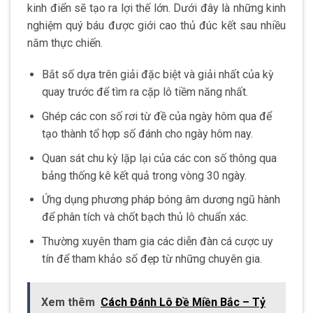
kinh điển sẽ tạo ra lợi thế lớn. Dưới đây là những kinh
nghiệm quý báu được giới cao thủ đúc kết sau nhiều
năm thực chiến.
Bắt số dựa trên giải đặc biệt và giải nhất của kỳ
quay trước để tìm ra cặp lô tiềm năng nhất.
Ghép các con số rơi từ đề của ngày hôm qua để
tạo thành tổ hợp số đánh cho ngày hôm nay.
Quan sát chu kỳ lặp lại của các con số thông qua
bảng thống kê kết quả trong vòng 30 ngày.
Ứng dụng phương pháp bóng âm dương ngũ hành
để phân tích và chốt bạch thủ lô chuẩn xác.
Thường xuyên tham gia các diễn đàn cá cược uy
tín để tham khảo số đẹp từ những chuyên gia.
Xem thêm
Cách Đánh Lô Đề Miền Bắc – Tỷ