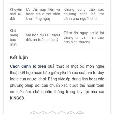
Khuyến
Ưu đãi nạp tiền và
Không cung cấp các
mãi ưu
hoàn trả được triển
chương trình hỗ trợ
đãi
khai hằng ngày.
dành cho người chơi
Khả
Tiềm ẩn nguy cơ lộ lọt
năng
Mã hóa dữ liệu tuyệt
thông tin cá nhân cao
bảo
đối, an toàn pháp lý.
hơn bình thường
mật
Kết luận
Cách đánh lô xiên
quả thực là một bộ môn nghệ
thuật kết hợp hoàn hảo giữa yếu tố xác suất và tư duy
logic của người chơi. Bằng việc áp dụng linh hoạt các
phương pháp soi cầu chuẩn xác, cược thủ hoàn toàn
có thể nắm chắc phần thắng trong tay tại nhà cái
KING88
.