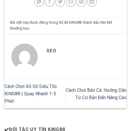
Bài viết này được đăng trong
Xổ Số KING88
. Đánh dấu
liên kết
thường trực
.
SEO
Cách Chơi Xổ Số Siêu Tốc
Cách Chơi Bắn Cá: Hướng Dẫn
KING88 | Quay Nhanh 1-5
Từ Cơ Bản Đến Nâng Cao
Phút
✔️ĐỐI TÁC UY TÍN KING88