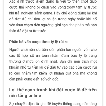
Xác định trước điểm dừng là yếu tố then chốt giúp
cược thủ không bị cuốn vào vòng xoáy tâm lý trước
khi trải nghiệm sảnh game. Hãy chủ động dừng lại khi
đã đạt đủ chỉ tiêu lợi nhuận trong ngày hoặc khi số
vốn thua chạm đến ngưỡng giới hạn cho phép mà bản
thân đã đặt ra từ trước.
Phân bổ vốn cược theo tỷ lệ rủi ro
Người chơi nên ưu tiên dồn phần lớn nguồn vốn cho
các tổ hợp số an toàn nhằm đảm bảo tỷ lệ trúng
thưởng ở mức ổn định nhất. Bạn chỉ nên trích một
khoản nhỏ từ tiền lãi để đầu tư vào các cửa cược rủi
ro cao nhằm tìm kiếm lợi nhuận đột phá mà không
cần phải dùng đến số vốn gốc.
Lợi thế cạnh tranh khi đặt cược lô đề trên
nền tảng online
Sự chuyển dịch từ ghi đề truyền thống sang nền tảng