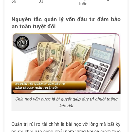
66
33
tuần
Nguyên tắc quản lý vốn đầu tư đảm bảo
an toàn tuyệt đối
Chia nhỏ vốn cược là bí quyết giúp duy trì chuỗi thắng
kéo dài
Quản trị rủi ro tài chính là bài học vỡ lòng mà bất kỳ
người chơi nào cũng phải nắm vững khi cá cược trực