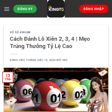
Bỏ
ĐĂNG KÝ
ĐĂNG NHẬP
qua
nội
dung
XỔ SỐ KING88
Cách Đánh Lô Xiên 2, 3, 4 | Mẹo
Trúng Thưởng Tỷ Lệ Cao
ĐĂNG VÀO
THÁNG SÁU 13, 2026
BỞI
SEO
13
Th6