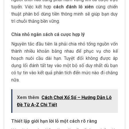
tuyến. Việc kết hợp
cách đánh lô xiên
cùng chiến
thuật phân bổ dùng tiền thông minh sẽ giúp bạn duy
trì chuỗi thắng bền vững.
Chia nhỏ ngân sách cá cược hợp lý
Nguyên tắc đầu tiên là phải chia nhỏ tổng nguồn vốn
thành nhiều khoản bằng nhau để phục vụ cho kế
hoạch nuôi cầu dài hạn. Tuyệt đối không được áp
dụng lối đánh tất tay vào một bộ số duy nhất dù bạn
có tự tin vào kết quả phân tích đến mức nào đi chăng
nữa.
Xem thêm
Cách Chơi Xổ Số – Hướng Dẫn Lô
Đề Từ A-Z Chi Tiết
Thiết lập giới hạn lời lỗ một cách rõ ràng