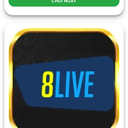
CHƠI NGAY