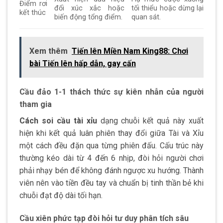
Điểm rơi
đổi xúc xắc hoặc
tối thiểu hoặc dừng lại
kết thúc
biến động tổng điểm.
quan sát.
Xem thêm
Tiến lên Miền Nam King88: Chơi
bài Tiến lên hấp dẫn, gay cấn
Cầu đảo 1-1 thách thức sự kiên nhẫn của người
tham gia
Cách soi cầu tài xỉu
dạng chuỗi kết quả này xuất
hiện khi kết quả luân phiên thay đổi giữa Tài và Xỉu
một cách đều đặn qua từng phiên đấu. Cấu trúc này
thường kéo dài từ 4 đến 6 nhịp, đòi hỏi người chơi
phải nhạy bén để không đánh ngược xu hướng. Thành
viên nên vào tiền đều tay và chuẩn bị tinh thần bẻ khi
chuỗi đạt độ dài tối hạn.
Cầu xiên phức tạp đòi hỏi tư duy phân tích sâu