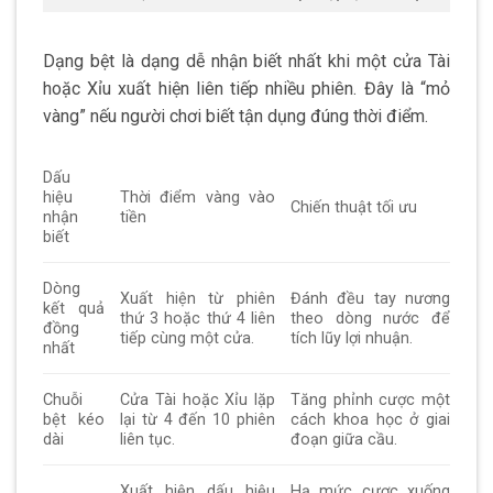
Dạng bệt là dạng dễ nhận biết nhất khi một cửa Tài
hoặc Xỉu xuất hiện liên tiếp nhiều phiên. Đây là “mỏ
vàng” nếu người chơi biết tận dụng đúng thời điểm.
Dấu
hiệu
Thời điểm vàng vào
Chiến thuật tối ưu
nhận
tiền
biết
Dòng
Xuất hiện từ phiên
Đánh đều tay nương
kết quả
thứ 3 hoặc thứ 4 liên
theo dòng nước để
đồng
tiếp cùng một cửa.
tích lũy lợi nhuận.
nhất
Chuỗi
Cửa Tài hoặc Xỉu lặp
Tăng phỉnh cược một
bệt kéo
lại từ 4 đến 10 phiên
cách khoa học ở giai
dài
liên tục.
đoạn giữa cầu.
Xuất hiện dấu hiệu
Hạ mức cược xuống