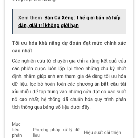
Xem thêm
Bắn Cá Xèng: Thế giới bắn cá hấp
dẫn, giải trí không giới hạn
Tối ưu hóa khả năng dự đoán đạt mức chính xác
cao nhất
Các nghiên cứu từ chuyên gia chỉ ra rằng kết quả của
các phiên cược luôn lặp lại theo những chu kỳ nhất
định. nhằm giúp anh em tham gia dễ dàng tối ưu hóa
dữ liệu, lọc bỏ hoàn toàn các phương án
bắt cầu tài
xỉu
nhiễu để tập trung vào những cửa đặt có xác suất
nổ cao nhất, hệ thống đã chuẩn hóa quy trình phân
tích thông qua bảng số liệu dưới đây:
Mục
tiêu
Phương pháp xử lý dữ
Hiệu suất cải thiện
phân
liệu