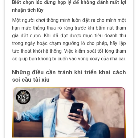
Biết chọn lúc dừng hợp lý để không đánh mất lợi
nhuận tích lũy
Một người chơi thông minh luôn đặt ra cho mình một
hạn mức thắng thua rõ ràng trước khi bấm nút tham
gia đặt cược. Khi đã đạt được mục tiêu doanh thu
trong ngày hoặc chạm ngưỡng lỗ cho phép, hãy lập
tức thoát khỏi hệ thống. Việc kiểm soát tốt lòng tham
sẽ giúp bạn không bị cuốn vào vòng xoáy của nhà cái.
Những điều cần tránh khi triển khai cách
soi cầu tài xỉu