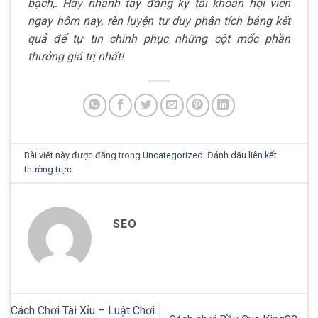
bạch,. Hãy nhanh tay đăng ký tài khoản hội viên
ngay hôm nay, rèn luyện tư duy phân tích bảng kết
quả để tự tin chinh phục những cột mốc phần
thưởng giá trị nhất!
Bài viết này được đăng trong
Uncategorized
. Đánh dấu
liên kết
thường trực
.
SEO
Cách Chơi Tài Xỉu – Luật Chơi