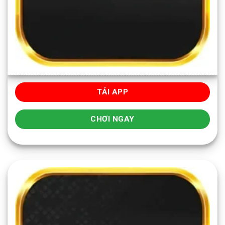
TẢI APP
CHƠI NGAY