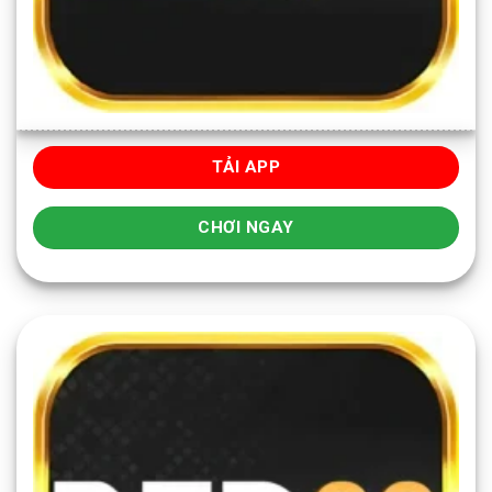
TẢI APP
CHƠI NGAY