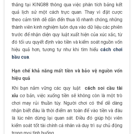
thắng tại KING88 thông qua việc phân tích bảng kết
quả lịch sử một cách trực quan. Thay vì đặt cược
theo cảm tính dễ dẫn đến thua lỗ nhanh chóng, những
thành viên kinh nghiệm luôn dựa vào dữ liệu các phiên
trước để nhận diện quy luật xuất hiện của xúc xắc, từ
đó tối ưu quyết định vào tiền và kiểm soát nguồn vốn
hiệu quả hơn, tương tự như khi tìm hiểu
cách chơi
bầu cua
.
Hạn chế khả năng mất tiền và bảo vệ nguồn vốn
hiệu quả
Khi bạn nắm vững các quy luật
cách soi cầu tài
xỉu
cơ bản, việc xuống tiền sẽ không còn là một trò
chơi may rủi thuần túy. Người chơi có thể dễ dàng
nhận biết đâu là thời điểm an toàn để vào tiền và đâu
là lúc nên dừng lại quan sát. Điều đó giúp hội viên
kiểm soát tốt tài chính cá nhân và duy trì sự chủ động
trong mọi tình huống.