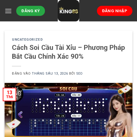
Bỏ
ĐĂNG KÝ
ĐĂNG NHẬP
qua
nội
dung
UNCATEGORIZED
Cách Soi Cầu Tài Xỉu – Phương Pháp
Bắt Cầu Chính Xác 90%
ĐĂNG VÀO
THÁNG SÁU 13, 2026
BỞI
SEO
13
Th6