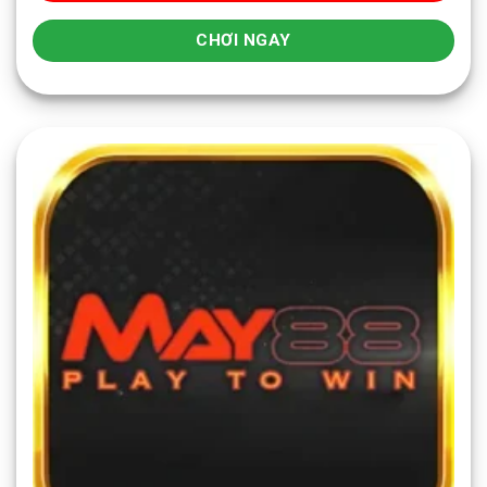
CHƠI NGAY