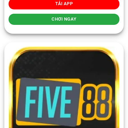
TẢI APP
CHƠI NGAY