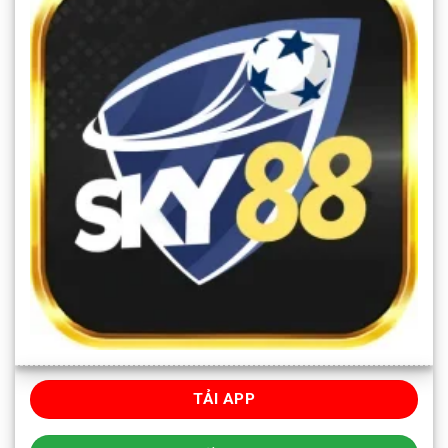
TẢI APP