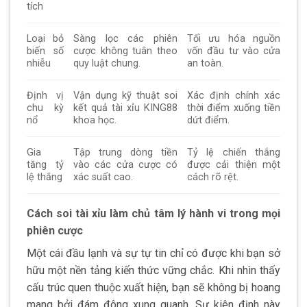
tích
Loại bỏ
Sàng lọc các phiên
Tối ưu hóa nguồn
biến số
cược không tuân theo
vốn đầu tư vào cửa
nhiễu
quy luật chung.
an toàn.
Định vị
Vận dụng kỹ thuật soi
Xác định chính xác
chu kỳ
kết quả tài xỉu KING88
thời điểm xuống tiền
nổ
khoa học.
dứt điểm.
Gia
Tập trung dòng tiền
Tỷ lệ chiến thắng
tăng tỷ
vào các cửa cược có
được cải thiện một
lệ thắng
xác suất cao.
cách rõ rệt.
Cách soi tài xỉu làm chủ tâm lý hành vi trong mọi
phiên cược
Một cái đầu lạnh và sự tự tin chỉ có được khi bạn sở
hữu một nền tảng kiến thức vững chắc. Khi nhìn thấy
cấu trúc quen thuộc xuất hiện, bạn sẽ không bị hoang
mang bởi đám đông xung quanh. Sự kiên định này