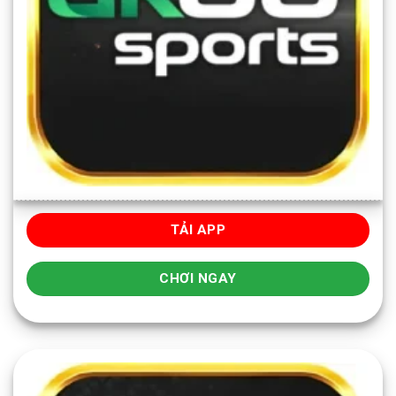
TẢI APP
CHƠI NGAY