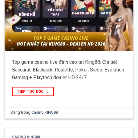
Top game casino live đỉnh cao tại King88: Chi tiết
Baccarat, Blackjack, Roulette, Poker, Sicbo. Evolution
Gaming + Playtech dealer HD 24/7.
TIẾP TỤC ĐỌC
→
Đăng trong
Casino KING88
CASINO KING88