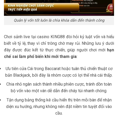
Quản lý vốn tốt luôn là chìa khóa dẫn đến thành công
Chơi sảnh live tại casino KING88 đòi hỏi kỷ luật vốn và hiểu
biết về tỷ lệ, thay vì chỉ trông chờ may rủi. Những lưu ý dưới
đây được đúc kết từ thực chiến, giúp người chơi mới
hạn
chế sai lầm phổ biến khi mới tham gia
:
Ưu tiên cửa Cái trong Baccarat hoặc tuân thủ chiến thuật cơ
bản Blackjack, bởi đây là nhóm cược có lợi thế nhà cái thấp.
Chia nhỏ ngân sách thành nhiều phiên cược, tránh dồn toàn
bộ vốn vào một ván dễ dẫn đến cháy túi nhanh chóng.
Tận dụng bảng thống kê cầu hiển thị trên mỗi bàn để nhận
diện xu hướng, nhưng không nên đặt niềm tin tuyệt đối vào
cầu.