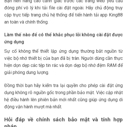
Bạn nên nâng cao cảnh giác trước các trang web yêu cầu
đóng phí vô lý khi tải file cài đặt ngoài. Hãy chủ động truy
cập trực tiếp trang chủ hệ thống để tiến hành tải app King88
an toàn và chính thống.
Làm thế nào để có thể khắc phục lỗi không cài đặt được
ứng dụng
Sự cố không thể thiết lập ứng dụng thường bắt nguồn từ
việc bộ nhớ thiết bị của bạn đã bị tràn. Người dùng cần thực
hiện dọn dẹp các tệp tin rác và dọn dẹp bộ nhớ đệm RAM để
giải phóng dung lượng.
Đồng thời bạn hãy kiểm tra lại quyền cho phép cài đặt ứng
dụng không rõ nguồn gốc trong phần bảo mật. Việc cập nhật
hệ điều hành lên phiên bản mới nhất cũng giúp ứng dụng di
động vận hành mượt mà nhất.
Hỏi đáp về chính sách bảo mật và tính hợp
pháp