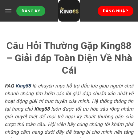
Bỏ
ĐĂNG KÝ
ĐĂNG NHẬP
qua
nội
dung
Câu Hỏi Thường Gặp King88
– Giải đáp Toàn Diện Về Nhà
Cái
FAQ
King88
là chuyên mục hỗ trợ đắc lực giúp người chơi
nhanh chóng tìm kiếm các lời giải đáp chuẩn xác nhất về
hoạt động giải trí trực tuyến của mình. Hệ thống thông tin
tại trang chủ
King88
luôn được tối ưu hóa sâu rộng nhằm
giải quyết triệt để mọi trở ngại kỹ thuật thường gặp của
cược thủ toàn cầu. Hội viên hãy cùng chúng tôi khám phá
những cẩm nang dưới đây để trang bị cho mình nền tảng