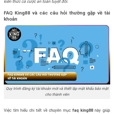
kiến thức cá cược an toàn tuyệt đối.
FAQ King88 và các câu hỏi thường gặp về tài
khoản
Quy trình đăng ký tài khoản mới và thiết lập mật khẩu bảo mật
cho thành viên
Việc tìm hiểu chi tiết về chuyên mục
faq king88
này giúp