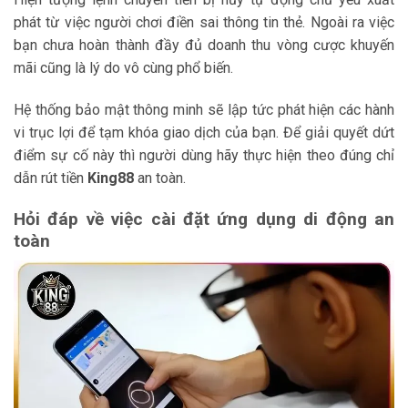
phát từ việc người chơi điền sai thông tin thẻ. Ngoài ra việc
bạn chưa hoàn thành đầy đủ doanh thu vòng cược khuyến
mãi cũng là lý do vô cùng phổ biến.
Hệ thống bảo mật thông minh sẽ lập tức phát hiện các hành
vi trục lợi để tạm khóa giao dịch của bạn. Để giải quyết dứt
điểm sự cố này thì người dùng hãy thực hiện theo đúng chỉ
dẫn rút tiền
King88
an toàn.
Hỏi đáp về việc cài đặt ứng dụng di động an
toàn