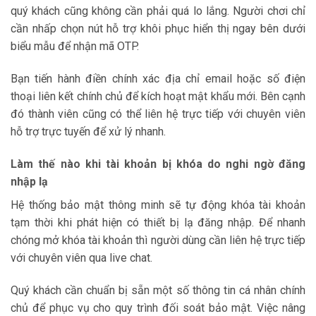
quý khách cũng không cần phải quá lo lắng. Người chơi chỉ
cần nhấp chọn nút hỗ trợ khôi phục hiển thị ngay bên dưới
biểu mẫu để nhận mã OTP.
Bạn tiến hành điền chính xác địa chỉ email hoặc số điện
thoại liên kết chính chủ để kích hoạt mật khẩu mới. Bên cạnh
đó thành viên cũng có thể liên hệ trực tiếp với chuyên viên
hỗ trợ trực tuyến để xử lý nhanh.
Làm thế nào khi tài khoản bị khóa do nghi ngờ đăng
nhập lạ
Hệ thống bảo mật thông minh sẽ tự động khóa tài khoản
tạm thời khi phát hiện có thiết bị lạ đăng nhập. Để nhanh
chóng mở khóa tài khoản thì người dùng cần liên hệ trực tiếp
với chuyên viên qua live chat.
Quý khách cần chuẩn bị sẵn một số thông tin cá nhân chính
chủ để phục vụ cho quy trình đối soát bảo mật. Việc nâng