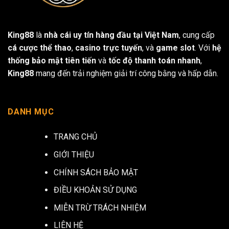
King88
là
nhà cái uy tín hàng đầu tại Việt Nam
, cung cấp
cá cược thể thao
,
casino trực tuyến
, và
game slot
. Với
hệ
thống bảo mật tiên tiến
và
tốc độ thanh toán nhanh
,
King88
mang đến trải nghiệm giải trí công bằng và hấp dẫn.
DANH MỤC
TRANG CHỦ
GIỚI THIỆU
CHÍNH SÁCH BẢO MẬT
ĐIỀU KHOẢN SỬ DỤNG
MIỄN TRỪ TRÁCH NHIỆM
LIÊN HỆ