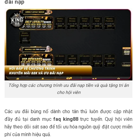
đãi nạp
Tổng hợp các chương trình ưu đãi nạp tiền và quà tặng tri ân
cho hội viên
Các ưu đãi bùng nổ dành cho tân thủ luôn được cập nhật
đầy đủ tại danh mục
faq king88
trực tuyến. Quý hội viên
hãy theo dõi sát sao để tối ưu hóa nguồn quỹ đặt cược miễn
phí của mình hiệu quả.