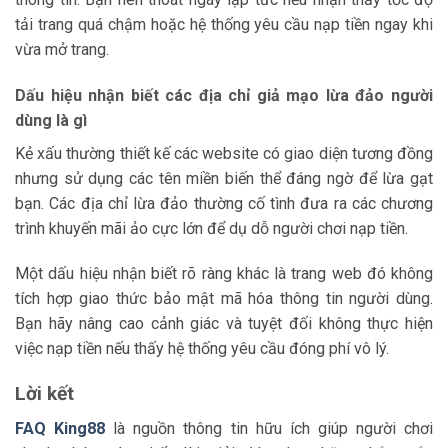
tải trang quá chậm hoặc hệ thống yêu cầu nạp tiền ngay khi
vừa mở trang.
Dấu hiệu nhận biết các địa chỉ giả mạo lừa đảo người
dùng là gì
Kẻ xấu thường thiết kế các website có giao diện tương đồng
nhưng sử dụng các tên miền biến thể đáng ngờ để lừa gạt
bạn. Các địa chỉ lừa đảo thường cố tình đưa ra các chương
trình khuyến mãi ảo cực lớn để dụ dỗ người chơi nạp tiền.
Một dấu hiệu nhận biết rõ ràng khác là trang web đó không
tích hợp giao thức bảo mật mã hóa thông tin người dùng.
Bạn hãy nâng cao cảnh giác và tuyệt đối không thực hiện
việc nạp tiền nếu thấy hệ thống yêu cầu đóng phí vô lý.
Lời kết
FAQ King88
là nguồn thông tin hữu ích giúp người chơi