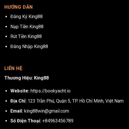
HƯỚNG DẪN
Đăng Ký King88
Nạp Tiền King88
Rút Tiền King88
Đăng Nhập King88
LIÊN HỆ
Thương Hiệu:
King88
Website:
https://bookyacht.io
Địa Chỉ:
123 Trần Phú, Quận 5, TP. Hồ Chí Minh, Việt Nam
Email:
king88win@gmail.com
Số Điện Thoại:
+84963456789