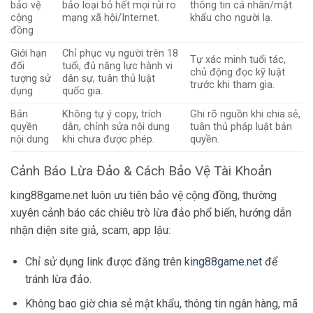
bảo vệ
bảo loại bỏ hết mọi rủi ro
thông tin cá nhân/mật
cộng
mạng xã hội/Internet.
khẩu cho người lạ.
đồng
Giới hạn
Chỉ phục vụ người trên 18
Tự xác minh tuổi tác,
đối
tuổi, đủ năng lực hành vi
chủ động đọc kỹ luật
tượng sử
dân sự, tuân thủ luật
trước khi tham gia.
dụng
quốc gia.
Bản
Không tự ý copy, trích
Ghi rõ nguồn khi chia sẻ,
quyền
dẫn, chỉnh sửa nội dung
tuân thủ pháp luật bản
nội dung
khi chưa được phép.
quyền.
Cảnh Báo Lừa Đảo & Cách Bảo Vệ Tài Khoản
king88game.net luôn ưu tiên bảo vệ cộng đồng, thường
xuyên cảnh báo các chiêu trò lừa đảo phổ biến, hướng dẫn
nhận diện site giả, scam, app lậu:
Chỉ sử dụng link được đăng trên
king88game.net
để
tránh lừa đảo.
Không bao giờ chia sẻ mật khẩu, thông tin ngân hàng, mã