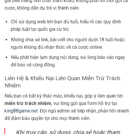
giá đều mang tính chất tham khảo, không phải lời mời gọi cá
cược, không dẫn dụ trẻ vị thành niên.
Chỉ sử dụng web khi bạn đủ tuổi, hiểu rõ các quy định
pháp luật tại quốc gia cư trú.
Không chia sẻ link, bài viết cho người dưới 18 tuổi hoặc
người không đủ nhận thức về cá cược online.
Nếu phát hiện lạm dụng nội dung, vui lòng báo cáo ngay
để bảo vệ cộng đồng.
Liên Hệ & Khiếu Nại Liên Quan Miễn Trừ Trách
Nhiệm
Nếu bạn có bất kỳ thắc mắc, khiếu nại, góp ý liên quan tới
miễn trừ trách nhiệm
, vui lòng gửi qua form hỗ trợ tại
king88game.net
. Đội ngũ admin sẽ tiếp nhận, phản hồi nhanh
để đảm bảo quyền lợi cho mọi thành viên.
Khi truy cập, sử dụng, chia sẻ hoặc tham