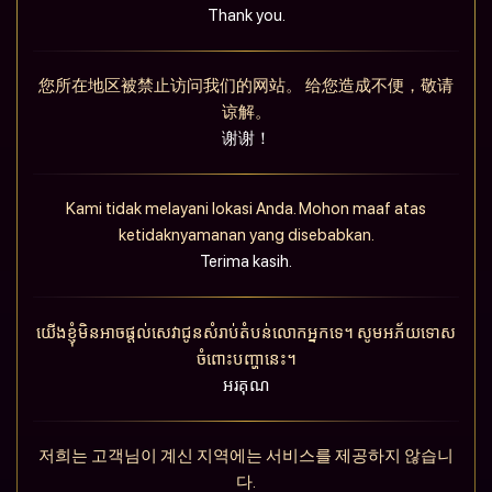
Thank you.
您所在地区被禁止访问我们的网站。 给您造成不便，敬请
谅解。
谢谢！
Kami tidak melayani lokasi Anda. Mohon maaf atas
ketidaknyamanan yang disebabkan.
Terima kasih.
យើងខ្ញុំមិនអាចផ្តល់សេវាជូនសំរាប់តំបន់លោកអ្នកទេ។ សូមអភ័យទោស
ចំពោះបញ្ហានេះ។
អរគុណ
저희는 고객님이 계신 지역에는 서비스를 제공하지 않습니
다.