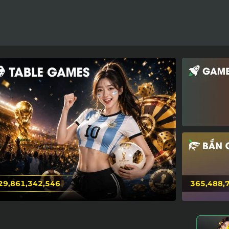
29,861,342,546
365,488,