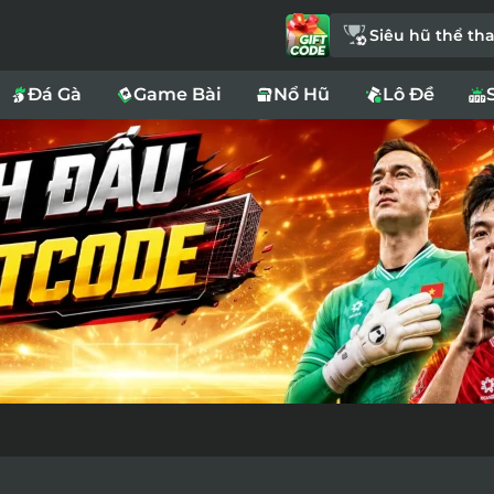
Siêu hũ thể th
Đá Gà
Game Bài
Nổ Hũ
Lô Đề