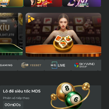
Lô đề siêu tốc MD5
Phiên xổ tiếp theo
00
m
:
00
s