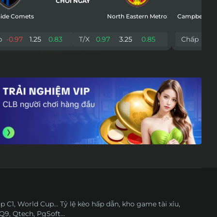
CHƠI NGAY
aide Comets
North Eastern MetroStars
Campbelltow
p
-0.97
1.25
0.83
T/X
0.97
3.25
0.85
Chấp
0.9
 C1, World Cup… Tỷ lệ kèo hấp dẫn, kho game tài xỉu,
 CQ9, Qtech, PgSoft…