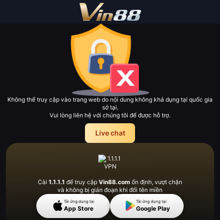
Không thể truy cập vào trang web do nội dung không khả dụng tại quốc gia
sở tại.
Vui lòng liên hệ với chúng tôi để được hỗ trợ.
Live chat
Cài
1.1.1.1
để truy cập
Vin88.com
ổn định, vượt
chặn
và không bị gián đoạn khi đổi tên miền
Tải ứng dụng tại
Tải ứng dụng tại
App Store
Google Play