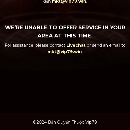
đến
mkt@vip79.win
.
WE’RE UNABLE TO OFFER SERVICE IN YOUR
AREA AT THIS TIME.
For assistance, please contact
Livechat
or send an email to
mkt@vip79.win
.
©2024 Bản Quyền Thuộc Vip79