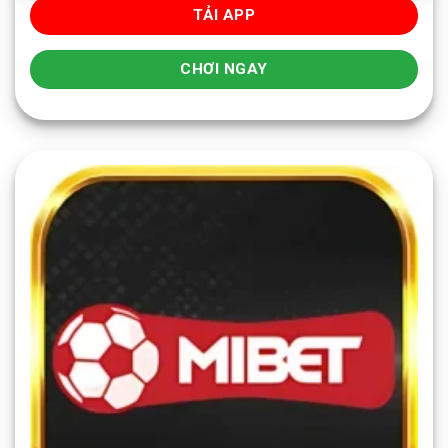
TẢI APP
CHƠI NGAY