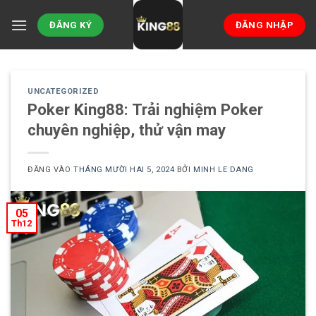
Bỏ
ĐĂNG KÝ
ĐĂNG NHẬP
qua
nội
dung
UNCATEGORIZED
Poker King88: Trải nghiệm Poker
chuyên nghiệp, thử vận may
ĐĂNG VÀO
THÁNG MƯỜI HAI 5, 2024
BỞI
MINH LE DANG
05
Th12