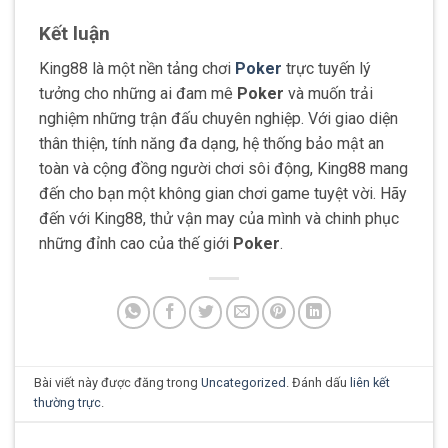
Kết luận
King88 là một nền tảng chơi
Poker
trực tuyến lý
tưởng cho những ai đam mê
Poker
và muốn trải
nghiệm những trận đấu chuyên nghiệp. Với giao diện
thân thiện, tính năng đa dạng, hệ thống bảo mật an
toàn và cộng đồng người chơi sôi động, King88 mang
đến cho bạn một không gian chơi game tuyệt vời. Hãy
đến với King88, thử vận may của mình và chinh phục
những đỉnh cao của thế giới
Poker
.
Bài viết này được đăng trong
Uncategorized
. Đánh dấu
liên kết
thường trực
.