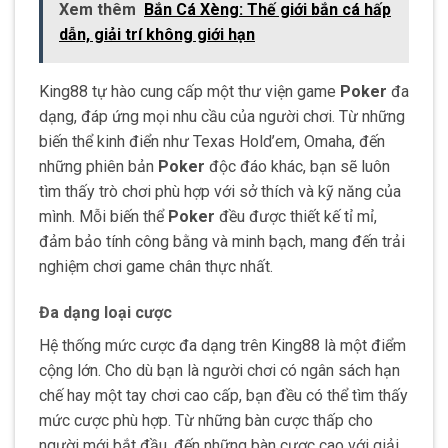
Xem thêm
Bắn Cá Xèng: Thế giới bắn cá hấp
dẫn, giải trí không giới hạn
King88 tự hào cung cấp một thư viện game
Poker
đa
dạng, đáp ứng mọi nhu cầu của người chơi. Từ những
biến thể kinh điển như Texas Hold’em, Omaha, đến
những phiên bản
Poker
độc đáo khác, bạn sẽ luôn
tìm thấy trò chơi phù hợp với sở thích và kỹ năng của
mình. Mỗi biến thể
Poker
đều được thiết kế tỉ mỉ,
đảm bảo tính công bằng và minh bạch, mang đến trải
nghiệm chơi game chân thực nhất.
Đa dạng loại cược
Hệ thống mức cược đa dạng trên King88 là một điểm
cộng lớn. Cho dù bạn là người chơi có ngân sách hạn
chế hay một tay chơi cao cấp, bạn đều có thể tìm thấy
mức cược phù hợp. Từ những bàn cược thấp cho
người mới bắt đầu, đến những bàn cược cao với giải