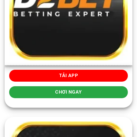
TẢI APP
CHƠI NGAY