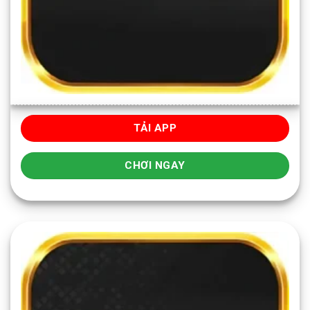
TẢI APP
CHƠI NGAY