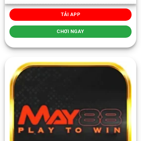
TẢI APP
CHƠI NGAY