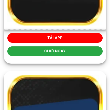
TẢI APP
CHƠI NGAY