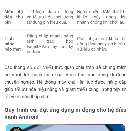
Mức độ
Tiết kiệm data di động
Ngốn nhiều RAM thiết bị
tiêu thụ
và tối ưu hóa thời lượng
khiến máy nóng lên
pin
sử dụng pin hiệu quả.
nhanh chóng khi chơi lâu.
Đăng nhập nhanh bằng
Tính
Phải nhập mật khẩu thủ
sinh trắc học
năng
công tăng nguy cơ bị rò rỉ
FaceID/Vân tay cực kỳ
bảo mật
dữ liệu cá nhân.
an toàn.
Các thông số đối chiếu trực quan phía trên đã chứng minh
sự vượt trội hoàn toàn của phiên bản ứng dụng di động
chuyên nghiệp. Hệ thống máy chủ liên tục được nâng cấp
giúp tối ưu hóa hiệu năng và giảm thiểu dung lượng tệp tin
tải về ở mức thấp nhất.
Quy trình cài đặt ứng dụng di động cho hệ điều
hành Android