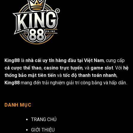
King88
là
nhà cái uy tín hàng đầu tại Việt Nam
, cung cấp
cá cược thể thao
,
casino trực tuyến
, và
game slot
. Với
hệ
thống bảo mật tiên tiến
và
tốc độ thanh toán nhanh
,
King88
mang đến trải nghiệm giải trí công bằng và hấp dẫn.
DANH MỤC
TRANG CHỦ
GIỚI THIỆU