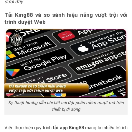
dưới đây.
Tải King88 và so sánh hiệu năng vượt trội với
trình duyệt Web
Kỹ thuật hướng dẫn chi tiết cài đặt phần mềm mượt mà trên
thiết bị di động
Việc thực hiện quy trình
tải app King88
mang lại nhiều lợi ích