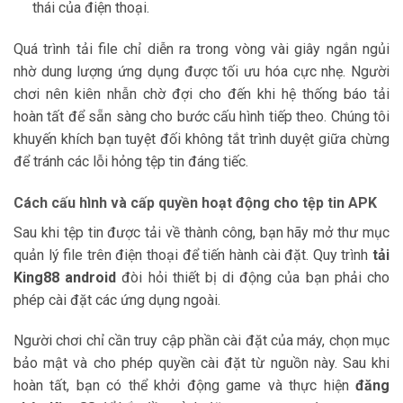
thái của điện thoại.
Quá trình tải file chỉ diễn ra trong vòng vài giây ngắn ngủi
nhờ dung lượng ứng dụng được tối ưu hóa cực nhẹ. Người
chơi nên kiên nhẫn chờ đợi cho đến khi hệ thống báo tải
hoàn tất để sẵn sàng cho bước cấu hình tiếp theo. Chúng tôi
khuyến khích bạn tuyệt đối không tắt trình duyệt giữa chừng
để tránh các lỗi hỏng tệp tin đáng tiếc.
Cách cấu hình và cấp quyền hoạt động cho tệp tin APK
Sau khi tệp tin được tải về thành công, bạn hãy mở thư mục
quản lý file trên điện thoại để tiến hành cài đặt. Quy trình
tải
King88 android
đòi hỏi thiết bị di động của bạn phải cho
phép cài đặt các ứng dụng ngoài.
Người chơi chỉ cần truy cập phần cài đặt của máy, chọn mục
bảo mật và cho phép quyền cài đặt từ nguồn này. Sau khi
hoàn tất, bạn có thể khởi động game và thực hiện
đăng