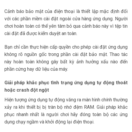
Cảnh báo bảo mật của điện thoại là thiết lập mặc định đối
với các phần mềm cài đặt ngoài cửa hàng ứng dụng. Người
chơi hoàn toàn có thể yên tâm bỏ qua cảnh báo này vì tệp tin
cài đặt đã được kiểm duyệt an toàn.
Bạn chỉ cần thực hiện cấp quyền cho phép cài đặt ứng dụng
không rõ nguồn gốc trong phần cài đặt bảo mật. Thao tác
này hoàn toàn không gây bất kỳ ảnh hưởng xấu nào đến
phần cứng hay dữ liệu của máy.
Giải pháp khắc phục tình trạng ứng dụng tự động thoát
hoặc crash đột ngột
Hiện tượng ứng dụng tự động văng ra màn hình chính thường
xảy ra khi thiết bị bị tràn bộ nhớ đệm RAM. Giải pháp khắc
phục nhanh nhất là người chơi hãy đóng toàn bộ các ứng
dụng chạy ngầm và khởi động lại điện thoại.