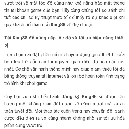
vượt trội về mặt tốc độ cũng như khả năng bảo mật thông
tin tài khoản game của bạn. Hãy cùng chúng tôi so sánh chi
tiết các chỉ số kỹ thuật thực tế để thấy rõ sự khác biệt khi
quý khách tiến hành
tải King88
về điện thoại.
Tải King88 để nâng cấp tốc độ và tối ưu hiệu năng thiết
bị
Lựa chọn cài đặt phần mềm chuyên dụng giúp thiết bị của
bạn lưu trữ sẵn các tài nguyên giao diện đồ họa sắc nét
nhất. Cơ chế vận hành thông minh này giúp giảm thiểu tối đa
băng thông truyền tải internet và loại bỏ hoàn toàn tình trạng
trễ hình khi chơi game.
Quý hội viên khi tiến hành
đăng ký King88
sẽ được tận
hưởng một không gian đặt cược vô cùng mượt mà và an
toàn tuyệt đối. Mọi thao tác cuộn trang hay chuyển đổi sảnh
cược đều diễn ra vô cùng nhanh chóng nhờ sự tối ưu hóa
phần cứng vượt trội.