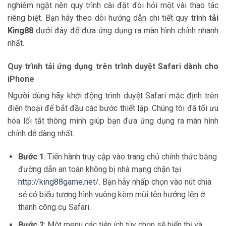
nghiêm ngặt nên quy trình cài đặt đòi hỏi một vài thao tác
riêng biệt. Bạn hãy theo dõi hướng dẫn chi tiết quy trình
tải
King88
dưới đây để đưa ứng dụng ra màn hình chính nhanh
nhất.
Quy trình tải ứng dụng trên trình duyệt Safari dành cho
iPhone
Người dùng hãy khởi động trình duyệt Safari mặc định trên
điện thoại để bắt đầu các bước thiết lập. Chúng tôi đã tối ưu
hóa lối tắt thông minh giúp bạn đưa ứng dụng ra màn hình
chính dễ dàng nhất.
Bước 1
: Tiến hành truy cập vào trang chủ chính thức bằng
đường dẫn an toàn không bị nhà mạng chặn tại
http://king88game.net/
. Bạn hãy nhấp chọn vào nút chia
sẻ có biểu tượng hình vuông kèm mũi tên hướng lên ở
thanh công cụ Safari.
Bước 2
: Một menu các tiện ích tùy chọn sẽ hiển thị và