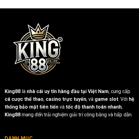
King88
là
nhà cái uy tín hàng đầu tại Việt Nam
, cung cấp
cá cược thể thao
,
casino trực tuyến
, và
game slot
. Với
hệ
thống bảo mật tiên tiến
và
tốc độ thanh toán nhanh
,
King88
mang đến trải nghiệm giải trí công bằng và hấp dẫn.
DANH MỤC