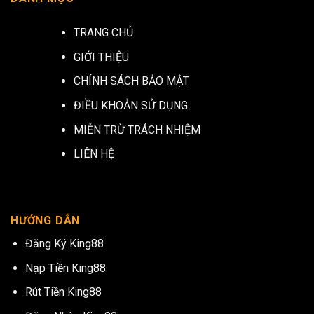
TRANG CHỦ
GIỚI THIỆU
CHÍNH SÁCH BẢO MẬT
ĐIỀU KHOẢN SỬ DỤNG
MIỄN TRỪ TRÁCH NHIỆM
LIÊN HỆ
HƯỚNG DẪN
Đăng Ký King88
Nạp Tiền King88
Rút Tiền King88