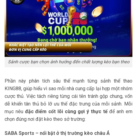
Sảnh cược bạn chọn ảnh hưởng đến chất lượng kèo bạn theo
Phần này phân tích sâu thế mạnh từng sảnh thể thao
KING88, giúp hiểu vì sao mỗi nhà cung cấp lại hợp một nhóm
cược thủ. Việc tách riêng từng cái tên tránh gộp chung, vốn
dễ khiến tân thủ bỏ lỡ ưu thế đặc trưng của mỗi sảnh. Mỗi
mục nêu
đặc điểm cốt lõi cùng gợi ý thực tế
để anh em
chọn đúng nơi đặt kèo theo sở trường:
SABA Sports – nổi bật ở thị trường kèo châu Á