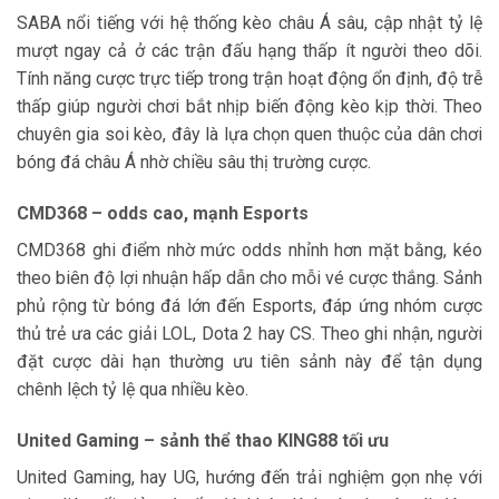
SABA nổi tiếng với hệ thống kèo châu Á sâu, cập nhật tỷ lệ
mượt ngay cả ở các trận đấu hạng thấp ít người theo dõi.
Tính năng cược trực tiếp trong trận hoạt động ổn định, độ trễ
thấp giúp người chơi bắt nhịp biến động kèo kịp thời. Theo
chuyên gia soi kèo, đây là lựa chọn quen thuộc của dân chơi
bóng đá châu Á nhờ chiều sâu thị trường cược.
CMD368 – odds cao, mạnh Esports
CMD368 ghi điểm nhờ mức odds nhỉnh hơn mặt bằng, kéo
theo biên độ lợi nhuận hấp dẫn cho mỗi vé cược thắng. Sảnh
phủ rộng từ bóng đá lớn đến Esports, đáp ứng nhóm cược
thủ trẻ ưa các giải LOL, Dota 2 hay CS. Theo ghi nhận, người
đặt cược dài hạn thường ưu tiên sảnh này để tận dụng
chênh lệch tỷ lệ qua nhiều kèo.
United Gaming – sảnh thể thao KING88 tối ưu
United Gaming, hay UG, hướng đến trải nghiệm gọn nhẹ với