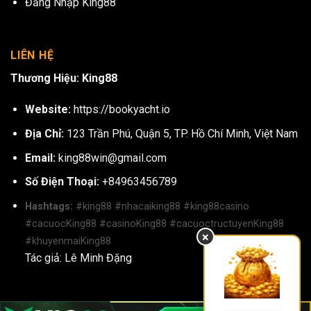
Đăng Nhập King88
LIÊN HỆ
Thương Hiệu:
King88
Website:
https://bookyacht.io
Địa Chỉ:
123 Trần Phú, Quận 5, TP. Hồ Chí Minh, Việt Nam
Email:
king88win@gmail.com
Số Điện Thoại:
+84963456789
Hashtags:
#king88 #nhacaiking88 #king88casino
#cacuocKing88 #casinoKing88 #cacuoctructuyenKing88
×
#khuyenmaiKing88
Tác giả:
Lê Minh Đặng