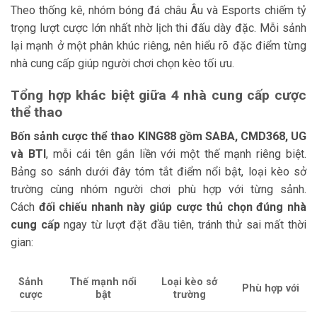
Theo thống kê, nhóm bóng đá châu Âu và Esports chiếm tỷ
trọng lượt cược lớn nhất nhờ lịch thi đấu dày đặc. Mỗi sảnh
lại mạnh ở một phân khúc riêng, nên hiểu rõ đặc điểm từng
nhà cung cấp giúp người chơi chọn kèo tối ưu.
Tổng hợp khác biệt giữa 4 nhà cung cấp cược
thể thao
Bốn sảnh cược thể thao KING88 gồm SABA, CMD368, UG
và BTI
, mỗi cái tên gắn liền với một thế mạnh riêng biệt.
Bảng so sánh dưới đây tóm tắt điểm nổi bật, loại kèo sở
trường cùng nhóm người chơi phù hợp với từng sảnh.
Cách
đối chiếu nhanh này giúp cược thủ chọn đúng nhà
cung cấp
ngay từ lượt đặt đầu tiên, tránh thử sai mất thời
gian:
Sảnh
Thế mạnh nổi
Loại kèo sở
Phù hợp với
cược
bật
trường