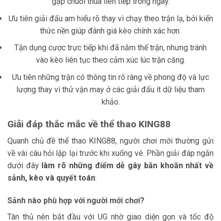
gặp chuỗi thua liên tiếp trong ngày.
Ưu tiên giải đấu am hiểu rõ thay vì chạy theo trận lạ, bởi kiến
thức nền giúp đánh giá kèo chính xác hơn.
Tận dụng cược trực tiếp khi đã nắm thế trận, nhưng tránh
vào kèo liên tục theo cảm xúc lúc trận căng.
Ưu tiên những trận có thông tin rõ ràng về phong độ và lực
lượng thay vì thử vận may ở các giải đấu ít dữ liệu tham
khảo.
Giải đáp thắc mắc về thể thao KING88
Quanh chủ đề thể thao KING88, người chơi mới thường gửi
về vài câu hỏi lặp lại trước khi xuống vé. Phần giải đáp ngắn
dưới đây
làm rõ những điểm dễ gây băn khoăn nhất về
sảnh, kèo và quyết toán
:
Sảnh nào phù hợp với người mới chơi?
Tân thủ nên bắt đầu với UG nhờ giao diện gọn và tốc độ