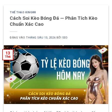
THỂ THAO KING88
Cách Soi Kèo Bóng Đá — Phân Tích Kèo
Chuẩn Xác Cao
ĐĂNG VÀO
THÁNG SÁU 13, 2026
BỞI
SEO
13
Th6