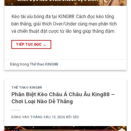
Kèo tài xỉu bóng đá tại KING88: Cách đọc kèo tổng
bàn thắng, giải thích Over/Under cùng mẹo phân tích
và chiến thuật đặt cược từ lão làng giúp thắng đậm.
TIẾP TỤC ĐỌC
→
Đăng trong
Thể thao KING88
THỂ THAO KING88
Phân Biệt Kèo Châu Á Châu Âu King88 –
Chơi Loại Nào Dễ Thắng
ĐĂNG VÀO
THÁNG SÁU 13, 2026
BỞI
SEO