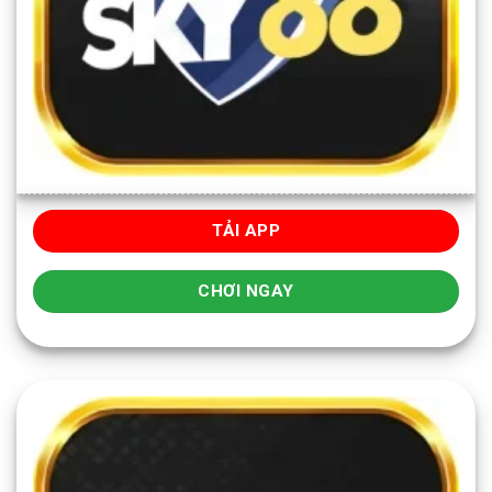
TẢI APP
CHƠI NGAY