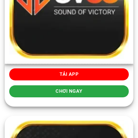
TẢI APP
CHƠI NGAY