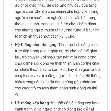
độ chơi khác nhau để đáp ứng nhu cầu của từng
người chơi. Chế độ chơi nhanh phù hợp với những
người chơi muốn trải nghiệm nhiều ván bài trong
thời gian ngắn, trong khi chế độ chơi chậm dành
cho những người muốn tận hưởng từng lá bài, tính
toán chiến thuật một cách kỹ lưỡng.
Hệ thống chat đa dạng:
Tích hợp tính năng chat
trực tiếp trong game giúp người chơi có thể giao
lưu, trò chuyện với nhau, tạo nên một cộng đồng
chơi game sôi động và thân thiện. Bạn có thể chia
sẻ chiến thuật, bày tỏ cảm xúc, hay đơn giản là trò
chuyện vui vẻ với những người chơi khác. Hệ thống
biểu tượng cảm xúc đa dạng cũng góp phần làm
cho cuộc trò chuyện thêm phần sinh động và thú
vị.
Hệ thống xếp hạng:
King88 có hệ thống xếp hạng
cạnh tranh, giúp người chơi có động lực để cải