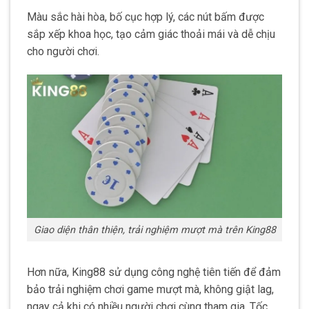
Màu sắc hài hòa, bố cục hợp lý, các nút bấm được
sắp xếp khoa học, tạo cảm giác thoải mái và dễ chịu
cho người chơi.
Giao diện thân thiện, trải nghiệm mượt mà trên King88
Hơn nữa, King88 sử dụng công nghệ tiên tiến để đảm
bảo trải nghiệm chơi game mượt mà, không giật lag,
ngay cả khi có nhiều người chơi cùng tham gia. Tốc