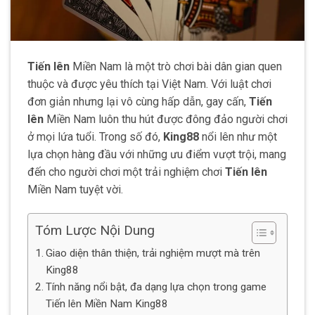
Tiến lên
Miền Nam là một trò chơi bài dân gian quen
thuộc và được yêu thích tại Việt Nam. Với luật chơi
đơn giản nhưng lại vô cùng hấp dẫn, gay cấn,
Tiến
lên
Miền Nam luôn thu hút được đông đảo người chơi
ở mọi lứa tuổi. Trong số đó,
King88
nổi lên như một
lựa chọn hàng đầu với những ưu điểm vượt trội, mang
đến cho người chơi một trải nghiệm chơi
Tiến lên
Miền Nam tuyệt vời.
Tóm Lược Nội Dung
Giao diện thân thiện, trải nghiệm mượt mà trên
King88
Tính năng nổi bật, đa dạng lựa chọn trong game
Tiến lên Miền Nam King88