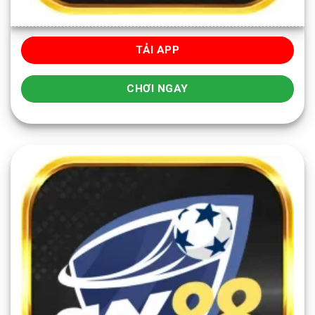
TẢI APP
CHƠI NGAY