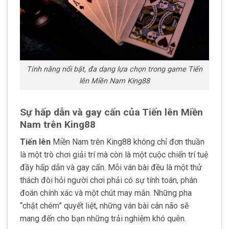
Tính năng nổi bật, đa dạng lựa chọn trong game Tiến
lên Miền Nam King88
Sự hấp dẫn và gay cấn của Tiến lên Miền
Nam trên King88
Tiến lên
Miền Nam trên King88 không chỉ đơn thuần
là một trò chơi giải trí mà còn là một cuộc chiến trí tuệ
đầy hấp dẫn và gay cấn. Mỗi ván bài đều là một thử
thách đòi hỏi người chơi phải có sự tính toán, phán
đoán chính xác và một chút may mắn. Những pha
“chặt chém” quyết liệt, những ván bài cân não sẽ
mang đến cho bạn những trải nghiệm khó quên.