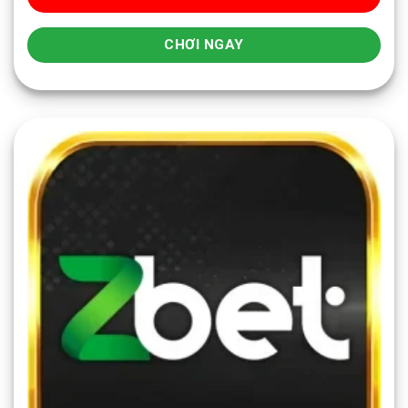
CHƠI NGAY