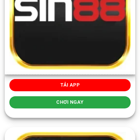
TẢI APP
CHƠI NGAY