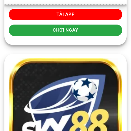
TẢI APP
CHƠI NGAY