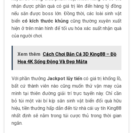
nhận được phần quà có giá trị lên đến hàng tỷ đồng
nếu săn được boss lớn. Đồng thời, các loài sinh vật
biển
có kích thước khủng
cũng thường xuyên xuất
hiện ở trên màn hình để tối ưu hóa xác suất nhận quà
của người chơi.
Xem thêm
Cách Chơi Bắn Cá 3D King88 – Đồ
Họa 4K Sống Động Và Đẹp Mắta
Với phần thưởng
Jackpot lũy tiến
có giá trị khổng lồ,
bất cứ thành viên nào cũng muốn thử vận may của
mình tại thiên đường giải trí trực tuyến này. Chỉ cần
bỏ túi một vài bí kíp săn sinh vật biển đổi quà hữu
hiệu, tiền thưởng hấp dẫn đến từ nhà cái uy tín King88
nhất định sẽ nằm trong túi cược thủ trong thời gian
ngắn.