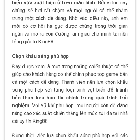
biển vừa xuất hiện ở trên màn hình
. Bởi vì lúc này
chúng sẽ bơi rất chậm và mọi người có thể nhắm
trúng một cách dễ dàng. Nhờ vào điều này, anh em
mới có cơ hội hạ gục được chúng trong thời gian
ngắn và mở ra con đường làm giàu cho mình tại nền
tảng giải trí King88.
Chọn khẩu súng phù hợp
Đây được xem là một trong những chiến thuật có thể
giúp cho khách hàng có thể chinh phục top game bắn
cá một cách dễ dàng. Thành viên nên lựa chọn khẩu
súng phù hợp với từng loại sinh vật biển để
tránh
bản thân tiêu hao tài chính trong quá trình trải
nghiệm
. Với vũ khí phù hợp, mọi người còn dễ dàng
nâng cao xác suất chiến thắng lên mức tối đa tại nhà
cái uy tín King88.
Đồng thời, việc lựa chọn khẩu súng phù hợp với các