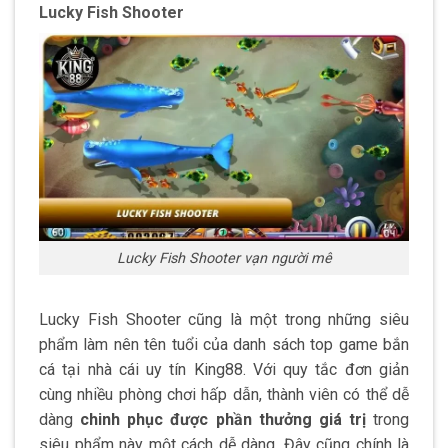
Lucky Fish Shooter
Lucky Fish Shooter vạn người mê
Lucky Fish Shooter cũng là một trong những siêu
phẩm làm nên tên tuổi của danh sách top game bắn
cá tại nhà cái uy tín King88. Với quy tắc đơn giản
cùng nhiều phòng chơi hấp dẫn, thành viên có thể dễ
dàng
chinh phục được phần thưởng giá trị
trong
siêu phẩm này một cách dễ dàng. Đây cũng chính là