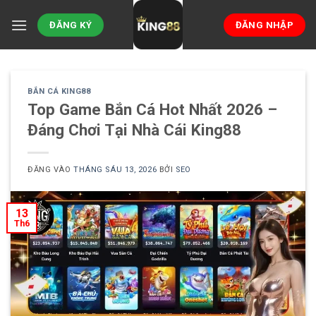
Bỏ
ĐĂNG KÝ
ĐĂNG NHẬP
qua
nội
dung
BẮN CÁ KING88
Top Game Bắn Cá Hot Nhất 2026 –
Đáng Chơi Tại Nhà Cái King88
ĐĂNG VÀO
THÁNG SÁU 13, 2026
BỞI
SEO
13
Th6