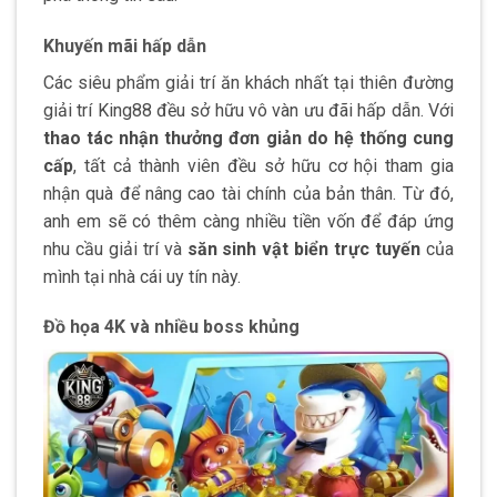
Khuyến mãi hấp dẫn
Các siêu phẩm giải trí ăn khách nhất tại thiên đường
giải trí King88 đều sở hữu vô vàn ưu đãi hấp dẫn. Với
thao tác nhận thưởng đơn giản do hệ thống cung
cấp
, tất cả thành viên đều sở hữu cơ hội tham gia
nhận quà để nâng cao tài chính của bản thân. Từ đó,
anh em sẽ có thêm càng nhiều tiền vốn để đáp ứng
nhu cầu giải trí và
săn sinh vật biển trực tuyến
của
mình tại nhà cái uy tín này.
Đồ họa 4K và nhiều boss khủng