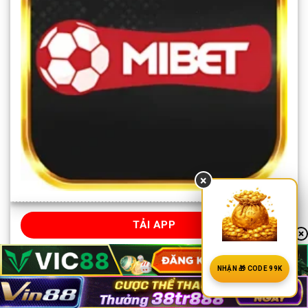
×
TẢI APP
CHƠI NGAY
NHẬN 🎁 CODE 99K