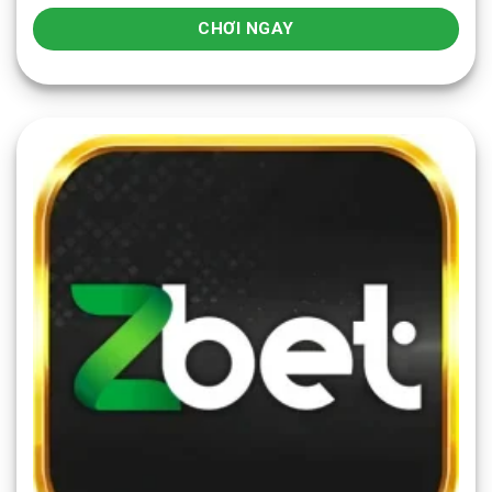
CHƠI NGAY