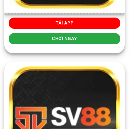
TẢI APP
CHƠI NGAY