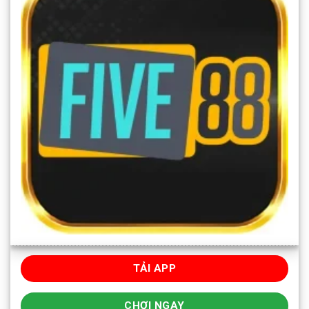
TẢI APP
CHƠI NGAY