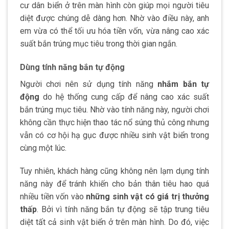
cư dân biển ở trên màn hình còn giúp mọi người tiêu
diệt được chúng dễ dàng hơn. Nhờ vào điều này, anh
em vừa có thể tối ưu hóa tiền vốn, vừa nâng cao xác
suất bắn trúng mục tiêu trong thời gian ngắn.
Dùng tính năng bắn tự động
Người chơi nên sử dụng tính năng
nhắm bắn tự
động
do hệ thống cung cấp để nâng cao xác suất
bắn trúng mục tiêu. Nhờ vào tính năng này, người chơi
không cần thực hiện thao tác nổ súng thủ công nhưng
vẫn có cơ hội hạ gục được nhiều sinh vật biển trong
cùng một lúc.
Tuy nhiên, khách hàng cũng không nên lạm dụng tính
năng này để tránh khiến cho bản thân tiêu hao quá
nhiều tiền vốn vào
những sinh vật có giá trị thưởng
thấp
. Bởi vì tính năng bắn tự động sẽ tập trung tiêu
diệt tất cả sinh vật biển ở trên màn hình. Do đó, việc