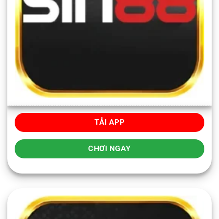
TẢI APP
CHƠI NGAY