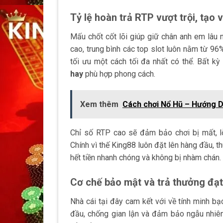
Tỷ lệ hoàn trả RTP vượt trội, tạo 
Mấu chốt cốt lõi giúp giữ chân anh em lâu n
cao, trung bình các top slot luôn nằm từ 96
tối ưu một cách tối đa nhất có thể. Bất 
hay
phù hợp phong cách.
Xem thêm
Cách chơi Nổ Hũ – Hướng 
Chỉ số RTP cao sẽ đảm bảo chơi bị mất, lỗ
Chính vì thế King88 luôn đặt lên hàng đầu, th
hết tiền nhanh chóng và không bị nhàm chán.
Cơ chế bảo mật và trả thưởng đạt
Nhà cái tại đây cam kết với về tính minh b
đầu, chống gian lận và đảm bảo ngẫu nhiên 