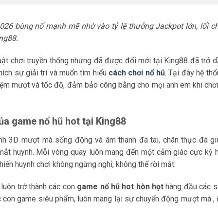
26 bùng nổ mạnh mẽ nhờ vào tỷ lệ thưởng Jackpot lớn, lối ch
ing88.
uật chơi truyền thống nhưng đã được đổi mới tại King88 đã trở 
ích sự giải trí và muốn tìm hiểu
cách chơi nổ hũ
. Tại đây hệ th
ghiệm mượt và tốc độ, đảm bảo công bằng cho mọi anh em khi chơ
ủa game nổ hũ hot tại King88
ảnh 3D mượt mà sống động và âm thanh đã tai, chân thực đã gi
mắt huynh. Mỗi vòng quay luôn mang đến một cảm giác cực kỳ h
khiến huynh chơi không ngừng nghỉ, không thể rời mắt.
 luôn trở thành các con
game nổ hũ hot hòn họt
hàng đầu các s
các con game siêu phẩm, luôn mang lại sự chuyển động mượt mà ,