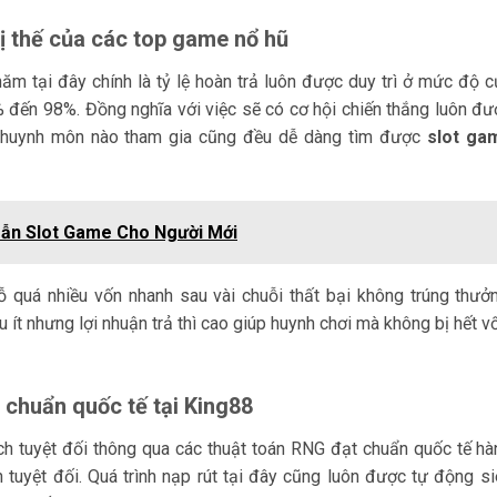
vị thế của các top game nổ hũ
ăm tại đây chính là tỷ lệ hoàn trả luôn được duy trì ở mức độ 
% đến 98%. Đồng nghĩa với việc sẽ có cơ hội chiến thắng luôn đ
kỳ huynh môn nào tham gia cũng đều dễ dàng tìm được
slot ga
Dẫn Slot Game Cho Người Mới
 quá nhiều vốn nhanh sau vài chuỗi thất bại không trúng thưởn
u ít nhưng lợi nhuận trả thì cao giúp huynh chơi mà không bị hết v
 chuẩn quốc tế tại King88
ạch tuyệt đối thông qua các thuật toán RNG đạt chuẩn quốc tế h
tuyệt đối. Quá trình nạp rút tại đây cũng luôn được tự động si