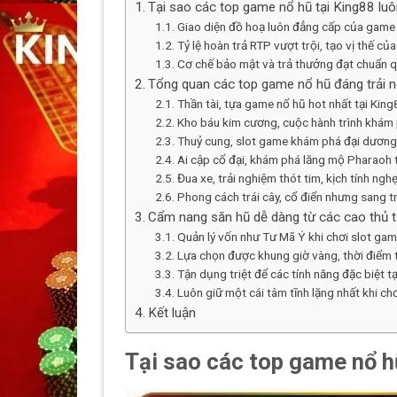
Tại sao các top game nổ hũ tại King88 lu
Giao diện đồ hoạ luôn đẳng cấp của game 
Tỷ lệ hoàn trả RTP vượt trội, tạo vị thế c
Cơ chế bảo mật và trả thưởng đạt chuẩn q
Tổng quan các top game nổ hũ đáng trải n
Thần tài, tựa game nổ hũ hot nhất tại King
Kho báu kim cương, cuộc hành trình khám
Thuỷ cung, slot game khám phá đại dương
Ai cập cổ đại, khám phá lăng mộ Pharaoh 
Đua xe, trải nghiệm thót tim, kịch tính ngh
Phong cách trái cây, cổ điển nhưng sang t
Cẩm nang săn hũ dễ dàng từ các cao thủ t
Quản lý vốn như Tư Mã Ý khi chơi slot ga
Lựa chọn được khung giờ vàng, thời điểm 
Tận dụng triệt để các tính năng đặc biệt t
Luôn giữ một cái tâm tĩnh lặng nhất khi chơ
Kết luận
Tại sao các top game nổ h