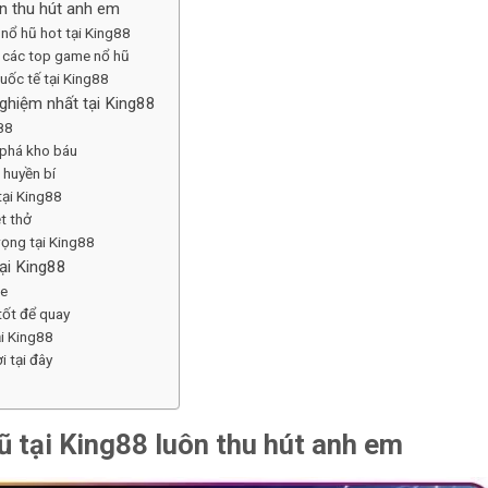
ôn thu hút anh em
nổ hũ hot tại King88
ủa các top game nổ hũ
uốc tế tại King88
ghiệm nhất tại King88
88
 phá kho báu
 huyền bí
tại King88
ẹt thở
rọng tại King88
ại King88
me
tốt để quay
ại King88
i tại đây
ũ tại King88 luôn thu hút anh em