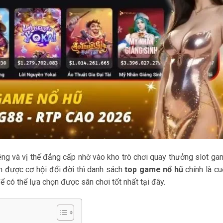
êng và vị thế đẳng cấp nhờ vào kho trò chơi quay thưởng slot g
m được cơ hội đổi đời thì danh sách
top game nổ hũ
chính là c
 có thể lựa chọn được sân chơi tốt nhất tại đây.